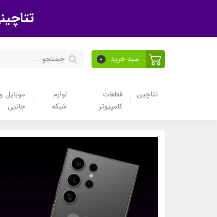
تتاچین
سبد خرید
0
تتاچین
قطعات
لوازم
موبایل و 
کامپیوتر
شبکه
جانبی