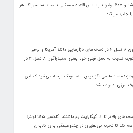
هر گوشی پرچم‌دار، در اصل باید قلبی قدرتمند داشته باشد و S25 اولترا نیز از این قاعده مستثنی نیست. سامسونگ هر
 را جلب می‌کند.
گلکسی S25 اولترا بر پایه پردازنده کوالکام اسنپدراگون 8 نسل 4 در نسخه‌های بازارهایی مانند آمریکا و برخی
کشورهای دیگر ساخته شده است، که ارتقایی قابل توجه نسبت به نسل قبلی خود یعنی اسنپدراگون 8 نسل 3 در
ه پردازنده اختصاصی اگزینوس سامسونگ عرضه می‌شود که این
صرف انرژی همراه باشد.
در S24 اولترا رم در نسخه پایه 12 گیگابایت بود و نسخه‌های بالاتر تا 16 گیگابایت رم داشتند. گلکسی S25 اولترا
 خود را با رم 16 گیگابایت عرضه کند تا تجربه بی‌نظیری در چندوظیفگی برای کاربران