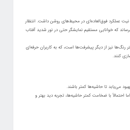
لکسی S24 اولترا با روشنایی حداکثری حدود 1750 نیت عملکرد فوق‌العاده‌ای در محیط‌های روشن داشت. انتظار
 اولترا این عدد را به بیش از 1800 نیت برساند که خوانایی مستقیم نمایشگر حتی در نور شدید آفتاب
رنگ‌ها نیز از دیگر پیشرفت‌ها است، که به کاربران حرفه‌ای
ازی کنند.
6 اینچ باقی می‌ماند اما احتمالاً با ضخامت کمتر حاشیه‌ها، تجربه دید بهتر و