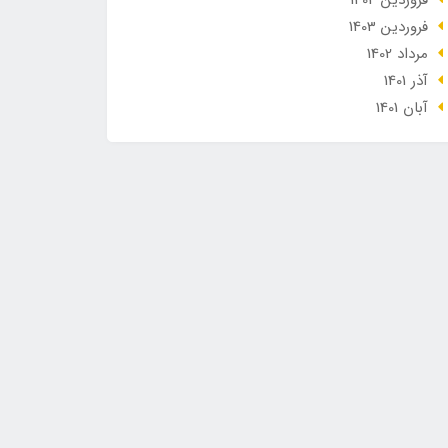
فروردین 1404
فروردین 1403
مرداد 1402
آذر 1401
آبان 1401