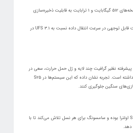
حافظه داخلی نیز از 256 گیگابایت شروع شده و نسخه‌های 512 گیگابایت و 1 ترابایت به قابلیت ذخیره‌سازی
فناوری حافظه از نوع UFS 4.0 در S25 اولترا پیشرفت قابل توجهی در سرعت انتقال داده نسبت به UFS 3.1 در
پیشرفته نظیر گرافیت چند لایه و ژل حمل حرارت، سعی در
حفظ عملکرد بالا حتی در پردازش‌های طولانی مدت داشته است. تجربه نشان داده که این سیستم‌ها در S25
بازی‌های سنگین جلوگیری کنند.
سیستم دوربین همیشه نقطه قوت اصلی سری گلکسی S اولترا بوده و سامسونگ برای هر نسل تلاش می‌کند تا با
 دهد.