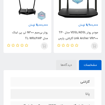
11,000,000
11,900,000
تومان
تومان
مودم روتر VDSL/ADSL مدل TP-
روتر بی‌سیم N300 تی پی لینک
Link Archer VR300 گارانتی پارس
مدل TL-WR841HP
ارتباط
مشخصات
دیدگاه‌ها
گارانتی
پانا