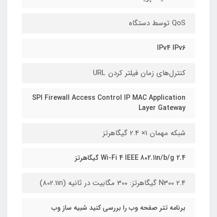
QoS توسط دستگاه
IPv4 IPv6
کنترل‌های زمان فیلتر کردن URL
SPI Firewall Access Control IP MAC Application
Layer Gateway
شبکه مهمان 1× 2.4 گیگاهرتز
Wi-Fi 4 IEEE 802.11n/b/g 2.4 گیگاهرتز
N300 2.4 گیگاهرتز: 300 مگابیت در ثانیه (802.11n)
برنامه تتر صفحه وب را بررسی کنید شبیه ساز وب