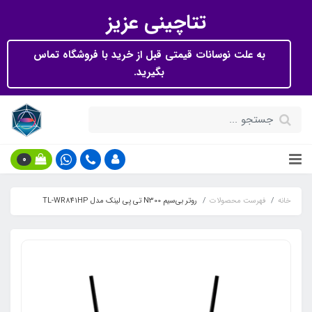
تتاچینی عزیز
به علت نوسانات قیمتی قبل از خرید با فروشگاه تماس
بگیرید.
0
خانه
فهرست محصولات
روتر بی‌سیم N300 تی پی لینک مدل TL-WR841HP