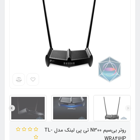
روتر بی‌سیم N300 تی پی لینک مدل TL-
WR841HP