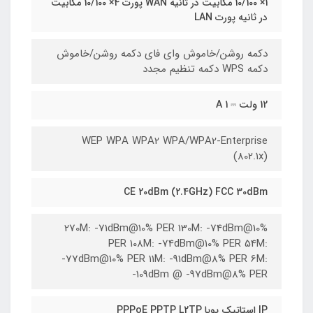
1× 10/100 مگابیت در ثانیه WAN پورت 4× 10/100 مگابیت
در ثانیه پورت LAN
دکمه روشن/خاموش وای فای دکمه روشن/خاموش
دکمه WPS دکمه تنظیم مجدد
12 ولت ⎓ 1 A
WEP WPA WPA2 WPA/WPA2-Enterprise
(802.1x)
CE 20dBm (2.4GHz) FCC 30dBm
270M: -71dBm@10% PER 130M: -74dBm@10%
PER 108M: -74dBm@10% PER 54M:
-77dBm@10% PER 11M: -91dBm@8% PER 6M:
-109dBm @ -97dBm@8% PER
IP استاتیک پویا PPPoE PPTP L2TP