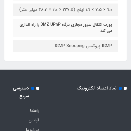
9.0 × 7.5 × 1.9 اینچ (227.5 × 190 × 48.3 میلی متر)
پورت انتقال سرور مجازی درگاه DMZ UPnP را راه اندازی
می کند
IGMP پروکسی IGMP Snooping
نماد اعتماد الکترونیک
دسترسی
سریع
راهنما
قوانین
درباره ما