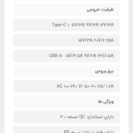
ظرفیت خروجی
Type-C 1: 5V/3A 9V/3A 12V/3A
15V/3A 20V/2.25A
USB-A : 5V/4.5A 9V/2A 12V/1.5A
برق ورودی
AC 100-240 V/ 50~60 Hz/ 1.2A
ویژگی ها
دارای استاندارد QC نسخه 3.0
دارای قابلیت شارژ سریع PD