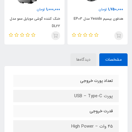
1,000,000
1,750,000
تومان
تومان
هدفون بیسیم Yesido مدل EP03
خنک کننده گوشی موبایل ممو مدل
DL22
مشخصات
دیدگاه‌ها
تعداد پورت خروجی
پورت USB – Type-C
قدرت خروجی
45 وات – High Power