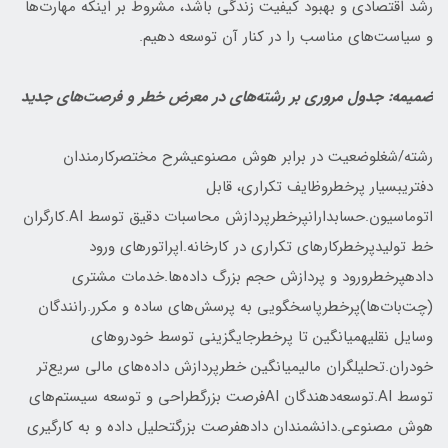
رشد اقتصادی و بهبود کیفیت زندگی باشد، مشروط بر اینکه مهارت‌ها
و سیاست‌های مناسب را در کنار آن توسعه دهیم.
ضمیمه: جدول مروری بر رشته‌های در معرض خطر و فرصت‌های جدید
رشته/شغلوضعیت در برابر هوش مصنوعیشرح مختصرکارمندان
دفتریبسیار پرخطروظایف تکراری، قابل
اتوماسیون.حسابدارانپرخطرپردازش محاسبات دقیق توسط AI.کارگران
خط تولیدپرخطرکارهای تکراری در کارخانه.اپراتورهای ورود
دادهپرخطرورود و پردازش حجم بزرگ داده‌ها.خدمات مشتری
(چت‌بات‌ها)پرخطرپاسخگویی به پرسش‌های ساده و مکرر.رانندگان
وسایل نقلیهمیانگین تا پرخطرجایگزینی توسط خودروهای
خودران.تحلیلگران مالیمیانگین خطرپردازش داده‌های مالی سریع‌تر
توسط AI.توسعه‌دهندگان AIفرصت بزرگطراحی و توسعه سیستم‌های
هوش مصنوعی.دانشمندان دادهفرصت بزرگتحلیل داده و به کارگیری