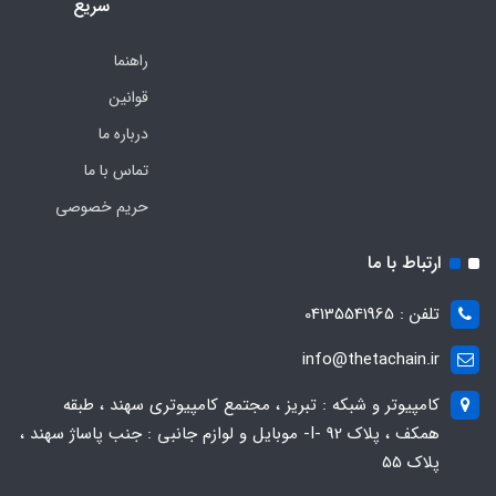
سریع
راهنما
قوانین
درباره ما
تماس با ما
حریم خصوصی
ارتباط با ما
تلفن : 04135541965
info@thetachain.ir
کامپیوتر و شبکه : تبریز ، مجتمع کامپیوتری سهند ، طبقه
همکف ، پلاک 92 -I- موبایل و لوازم جانبی : جنب پاساژ سهند ،
پلاک 55