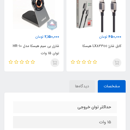
2,150,000
450,000
تومان
تومان
کابل شارژ LX833cc هیسکا
شارژر بی سیم هیسکا مدل HR-10
توان 15 وات
مشخصات
دیدگاه‌ها
حداکثر توان خروجی
15 وات