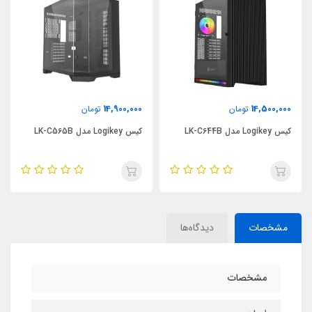
14,900,000
14,500,000
تومان
تومان
کیس Logikey مدل LK-C644B
کیس Logikey مدل LK-C565B
مشخصات
دیدگاه‌ها
مشخصات