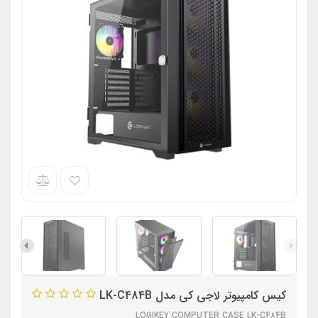
کیس کامپیوتر لاجی کی مدل LK-C484B
LOGIKEY COMPUTER CASE LK-C484B