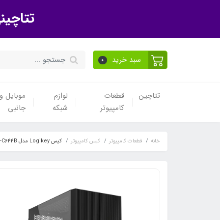
تتاچین
سبد خرید
0
تتاچین
قطعات
لوازم
موبایل و 
کامپیوتر
شبکه
جانبی
خانه
قطعات کامپیوتر
کیس کامپیوتر
کیس Logikey مدل LK-C644B