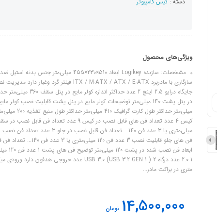
دسته :
کیس کامپیوتر
ویژگی‌های محصول
مشخصات: سازنده Logikey ابعاد 510×230×455 
میلی‌متر حداکث
متری در براکت مادر...
14,500,000
تومان