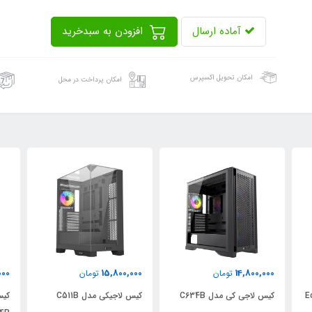
آماده ارسال
افزودن به سبدخرید
امکان تحویل اکسپرس
امکان پرداخت در محل
,600,000
15,800,000
14,800,000
تومان
تومان
کیس لاجی کی مدل C634B
کیس لاجیکی مدل C511B
کیس کامپ