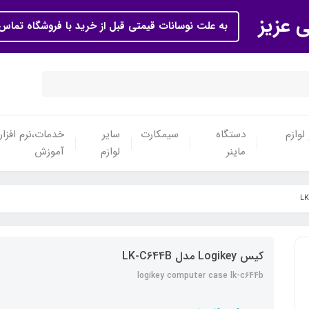
ی عزیز
به علت نوسانات قیمتی قبل از خرید با فروشگاه تماس 
لوازم
دستگاه
سیمکارت
سایر
خدمات،نرم افزار
ماینر
لوازم
آموزش
کیس Logikey مدل LK-C644B
logikey computer case lk-c644b