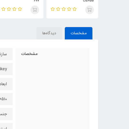
400
C565B
مشخصات
دیدگاه‌ها
مشخصات
سازن
ikey
ابعاد
510×230×455 میلی‌متر
جنس
استی