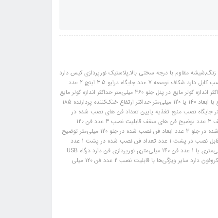
میلی‌متر جنس بدنه استیل ضد زنگ,شیشه مقاوم با درجه سختی بالا,پلاستیک نورپردازی کیس دارد
سازگاری با مادربرد ITX / M-ATX / ATX / E-ATX فیلتر گرد وغبار دارد مدیریت نصب کابل دارد شکاف توسعه 7 عدد جایگاه درایو 3.5 اینچ 2 عدد
جایگاه درایو 2.5 اینچ 2 عدد حداکثر اندازه کولر‌ مایع در پنل سقف 360 میلی‌متر حداکثر اندازه کولر‌ مایع در پنل جلو 360 میلی‌متر حداکثر اندازه کولر‌ مایع
در پنل پشت 140 میلی‌متر توضیحات کولر‌ مایع در پنل پشت قابلیت نصب کولر مایع با ابعاد 140 یا 120 میلی‌متر حداکثر ارتفاع خنک‌کننده پردازنده 185
ر طول کارت گرافیک 410 میلی‌متر حداکثر طول منبع تغذیه 200 میلی‌متر جایگاه نصب منبع تغذیه پایین تعداد فن های نصب شده در
کیس 4 عدد تعداد فن های قابل نصب در کیس 9 عدد تعداد فن قابل نصب در سقف 3 عدد توضیح فن های سقف قابلیت نصب 3 عدد فن 120
میلی‌متری یا 3 عدد فن 140... تعداد فن قابل نصب در جلو 3 عدد تعداد فن نصب شده در جلو 3 عدد ابعاد فن نصب شده در جلو 120 میلی‌متر توضیح
فن های جلو قابلیت نصب 3 عدد فن 120 میلی‌متری یا 3 عدد فن 140... تعداد فن قابل نصب در پشت 1 عدد تعداد فن نصب شده در پشت 1 عدد
ابعاد فن نصب شده در پشت 120 میلی‌متر توضیح فن های پشت 1 عدد فن 120 میلی‌متری یا 1 عدد فن 140 میلی‌متری نورپردازی فن دارد درگاه USB
2.0 1 عدد درگاه USB 3.0 (USB 3.2 GEN 1 ) 2 عدد خروجی هدفون دارد ورودی میکروفون دارد سایر ویژگی‌ها با قابلیت نصب 2 عدد فن 120 میلی