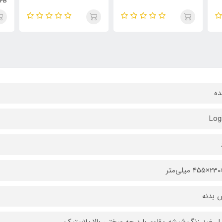
K-C484B
ده
Log
 بدنه
ل ضد زنگ,شیشه مقاوم با درجه سختی بالا,پلاستیک