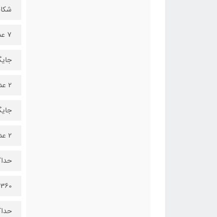
شکا
7 عدد
جایگاه 
2 عدد
جایگاه 
2 عدد
حداک
360 میلی‌متر
حداک