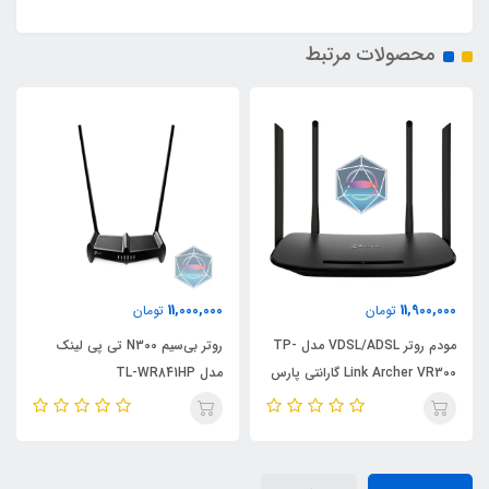
محصولات مرتبط
11,000,000
11,900,000
تومان
تومان
مودم روتر VDSL/ADSL مدل TP-
روتر بی‌سیم N300 تی پی لینک
Link Archer VR300 گارانتی پارس
مدل TL-WR841HP
ارتباط