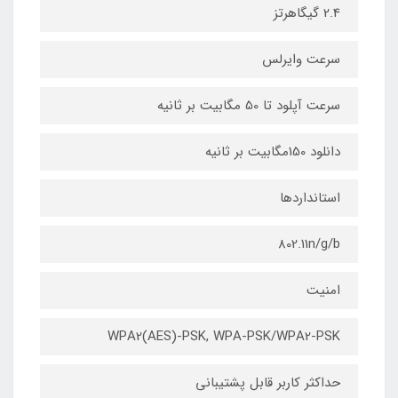
2.4 گیگاهرتز
سرعت وایرلس
سرعت آپلود تا 50 مگابیت بر ثانیه
دانلود 150مگابیت بر ثانیه
استانداردها
802.11n/g/b
امنیت
WPA2(AES)-PSK, WPA-PSK/WPA2-PSK
حداکثر کاربر قابل پشتیبانی