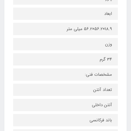
ابعاد
18.9×56.2×56.2 ميلی متر
وزن
34 گرم
مشخصات فنی:
تعداد آنتن
آنتن داخلی
باند فرکانسی