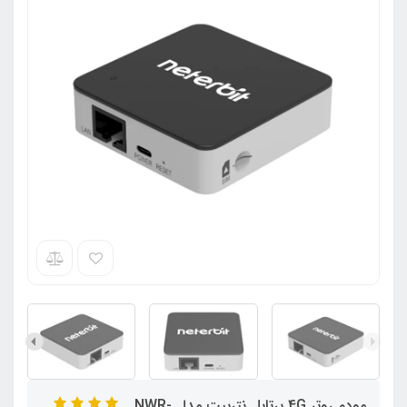
مودم روتر 4G پرتابل نتربیت مدل NWR-