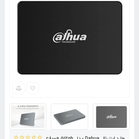
هارد اینترنال Dahua مدل c800a 512gb