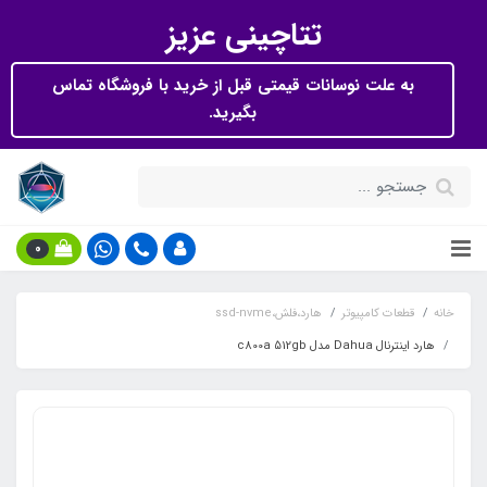
تتاچینی عزیز
به علت نوسانات قیمتی قبل از خرید با فروشگاه تماس
بگیرید.
0
خانه
قطعات کامپیوتر
هارد،فلش،ssd-nvme
هارد اینترنال Dahua مدل c800a 512gb