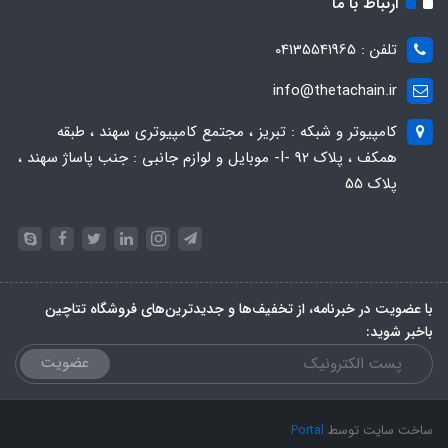
ارتباط با ما
تلفن : 04135541965
info@thetachain.ir
کامپیوتر و شبکه : تبریز ، مجتمع کامپیوتری سهند ، طبقه
همکف ، پلاک 92 -I- موبایل و لوازم جانبی : جنب پاساژ سهند ،
پلاک 55
با عضویت در خبرنامه، از تخفیف‌ها و جدیدترین‌های فروشگاه تتاچین
باخبر شوید:
عضویت
ساخت سایت توسط
Portal