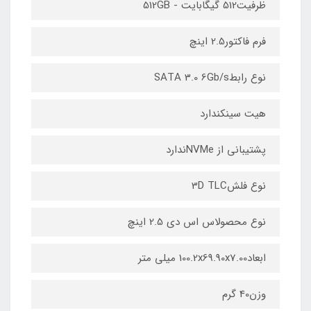
ظرفیت512 گیگابایت - 512GB
فرم فاکتور2.5 اینچ
نوع رابطSATA 3.0 6Gb/s
هیت سینکندارد
پشتیبانی از NVMeندارد
نوع فلش3D TLC
نوع محصولاس اس دی 2.5 اینچ
ابعاد100.2x69.90x7.00 میلی متر
وزن40 گرم