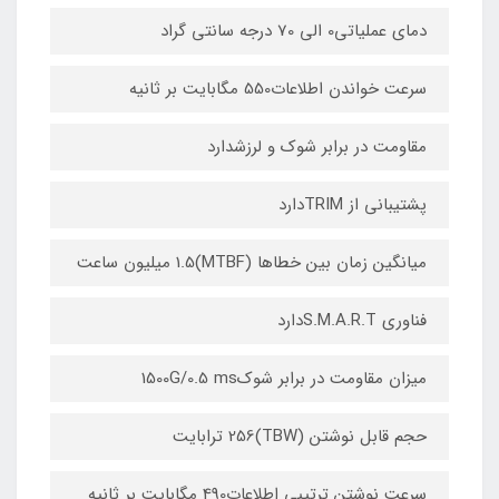
دمای عملیاتی0 الی 70 درجه سانتی گراد
سرعت خواندن اطلاعات550 مگابایت بر ثانیه
مقاومت در برابر شوک و لرزشدارد
پشتیبانی از TRIMدارد
میانگین زمان بین خطاها (MTBF)1.5 میلیون ساعت
فناوری S.M.A.R.Tدارد
میزان مقاومت در برابر شوک1500G/0.5 ms
حجم قابل نوشتن (TBW)256 ترابایت
سرعت نوشتن ترتیبی اطلاعات490 مگابایت بر ثانیه