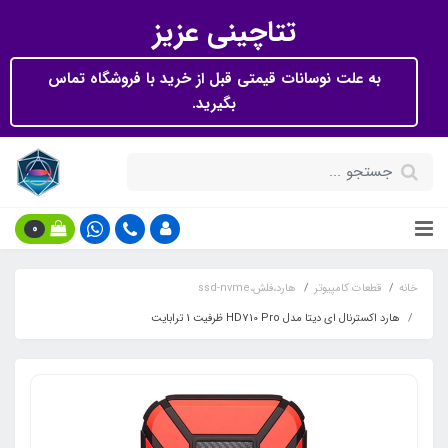
تتاچینی عزیز
به علت نوسانات قیمتی قبل از خرید با فروشگاه تماس
بگیرید.
0
خانه
قطعات کامپیوتر
هارد،فلش،ssd-nvme
هارد اکسترنال ای دیتا مدل HD710 Pro ظرفیت 1 ترابایت