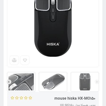
mouse hiska HX-MO150
موس هیسکا مدل HX-MO150