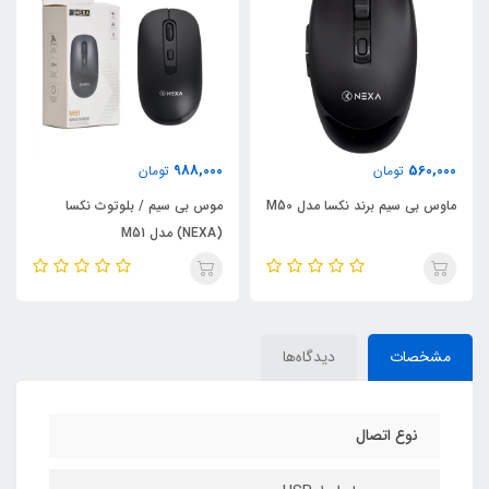
988,000
560,000
تومان
تومان
ماوس بی سیم برند نکسا مدل M50
موس بی سیم / بلوتوث نکسا
(NEXA) مدل M51
مشخصات
دیدگاه‌ها
نوع اتصال