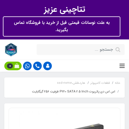
تتاچینی عزیز
به علت نوسانات قیمتی قبل از خرید با فروشگاه تماس
بگیرید.
0
خانه
قطعات کامپیوتر
هارد،فلش،ssd-nvme
اس اس دی پاتریوت P220 SATA 2.5 Inch ظرفیت 256 گیگابایت