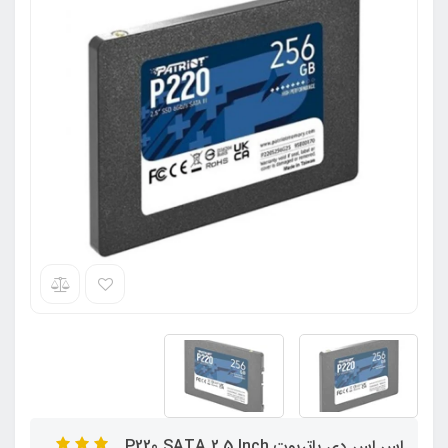
اس اس دی پاتریوت P220 SATA 2.5 Inch