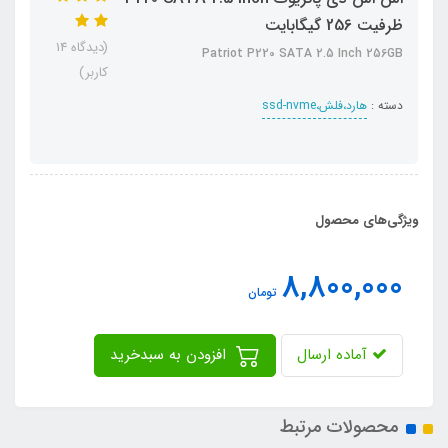
ظرفیت 256 گیگابایت
(دیدگاه 14
Patriot P220 SATA 2.5 Inch 256GB
کاربر)
دسته :
هارد،فلش،ssd-nvme
ویژگی‌های محصول
8,800,000
تومان
آماده ارسال
افزودن به سبدخرید
محصولات مرتبط