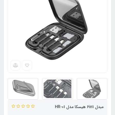
مبدل 6in1 هیسکا مدل HR-01