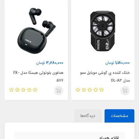
3,680,000
1,180,000
تومان
تومان
خنک کننده ی گوشی موبایل ممو
هدفون بلوتوثی هیسکا مدل FX-
مدل DL-A3
577
مشخصات
دیدگاه‌ها
اقلام همراه