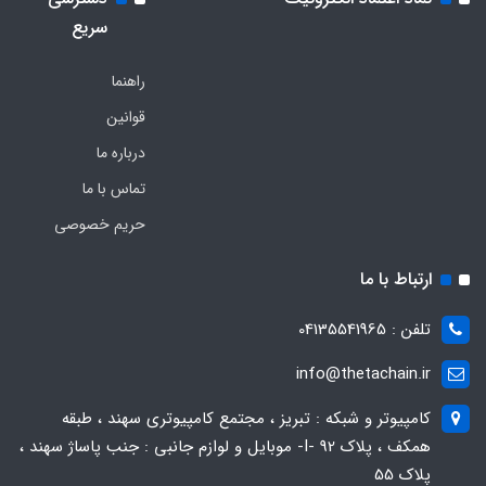
سریع
راهنما
قوانین
درباره ما
تماس با ما
حریم خصوصی
ارتباط با ما
تلفن : 04135541965
info@thetachain.ir
کامپیوتر و شبکه : تبریز ، مجتمع کامپیوتری سهند ، طبقه
همکف ، پلاک 92 -I- موبایل و لوازم جانبی : جنب پاساژ سهند ،
پلاک 55