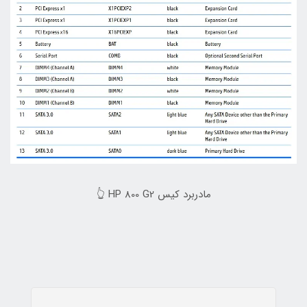
مادربرد کیس HP 800 G2 👆