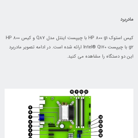
مادربرد
کیس استوک HP 800 g1 با چیپست اینتل مدل Q87 و کیس HP 800
g2 با چیپست Intel® Q170 ارائه شده است. در ادامه تصویر مادربرد
این دو دستگاه را مشاهده می کنید.