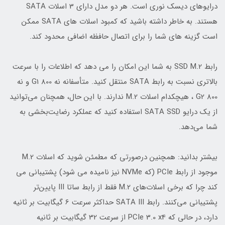
درایوهای دیسک نوری است. هر دو مدل دارای 3 اسلات SATA
هستند. به خاطر داشته باشید که کمبود اسلات های SATA ممکن
است گزینه های شما را برای اتصال حافظه اضافی محدود کند.
رابط SSD M.2 به شما این امکان را می دهد که اطلاعات را با سرعت
بالاتری نسبت به رابط SATA منتقل کنید. متأسفانه نه 800 G1 و نه
800 G2 ، هیچکدام اسلات M.2 ندارند. با این حال، همچنان می‌توانید
از یک درایو SATA SSD استفاده کنید که عملکرد رضایت‌بخشی به
شما می‌دهد.
بیشتر بدانید: همچنین درصورتی که مطمئن شوید که اسلات M.2
موجود از رابط PCIe (که NVMe نیز نامیده می شود) پشتیبانی می
کند چرا که برخی اسلات‌های M.2 فقط از رابط ساتا III پایین‌تر
پشتیبانی می‌کنند. رابط SATA III حداکثر سرعت 6 گیگابیت بر ثانیه
دارد، در حالی که PCIe 3.0 x4 از سرعت 32 گیگابیت بر ثانیه