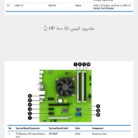
مادربرد کیس HP 800 G1 👆