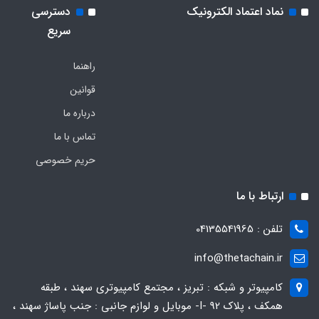
نماد اعتماد الکترونیک
دسترسی
سریع
راهنما
قوانین
درباره ما
تماس با ما
حریم خصوصی
ارتباط با ما
تلفن : 04135541965
info@thetachain.ir
کامپیوتر و شبکه : تبریز ، مجتمع کامپیوتری سهند ، طبقه
همکف ، پلاک 92 -I- موبایل و لوازم جانبی : جنب پاساژ سهند ،