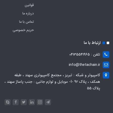
قوانین
درباره ما
تماس با ما
حریم خصوصی
ارتباط با ما
تلفن : 04135541965
info@thetachain.ir
کامپیوتر و شبکه : تبریز ، مجتمع کامپیوتری سهند ، طبقه
همکف ، پلاک 92 -I- موبایل و لوازم جانبی : جنب پاساژ سهند ،
پلاک 55