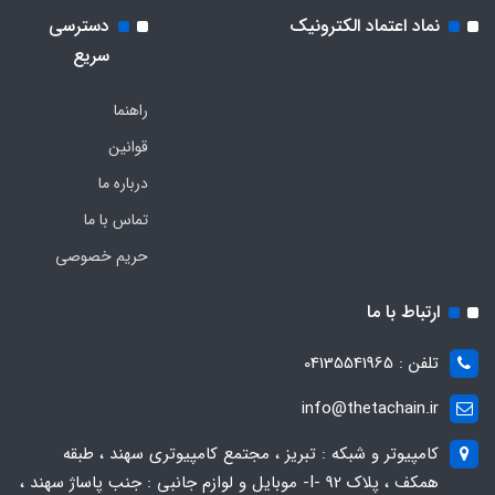
نماد اعتماد الکترونیک
دسترسی
سریع
راهنما
قوانین
درباره ما
تماس با ما
حریم خصوصی
ارتباط با ما
تلفن : 04135541965
info@thetachain.ir
کامپیوتر و شبکه : تبریز ، مجتمع کامپیوتری سهند ، طبقه
همکف ، پلاک 92 -I- موبایل و لوازم جانبی : جنب پاساژ سهند ،