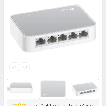
سوئیچ 5 پورت مگابیتی و دسکتاپ تی پی