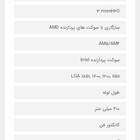
3.2mmH2O
سازگاری با سوکت های پردازنده AMD
AM5/AM4
سوکت پردازنده Intel
LGA 1851, 1700, 1200, 115x
طول لوله
400 میلی متر
کانکتور فن