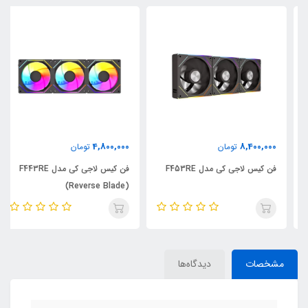
4,800,000
8,400,000
تومان
تومان
فن کیس لاجی کی مدل F453RE
فن کیس لاجی کی مدل F443RE
(Reverse Blade)
مشخصات
دیدگاه‌ها