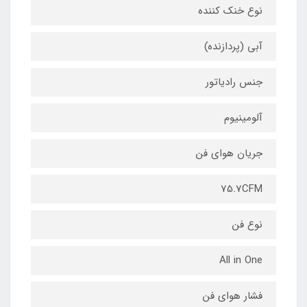
نوع خنک‌ کننده
آبی (پردازنده)
جنس رادیاتور
آلومینیوم
جریان هوای فن
75.7CFM
نوع فن
All in One
فشار هوای فن