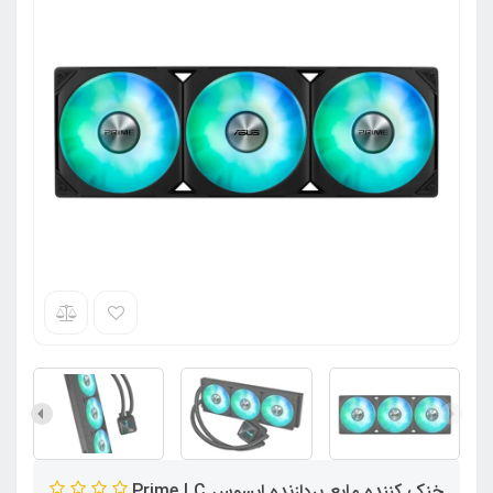
خنک کننده مایع پردازنده ایسوس Prime LC