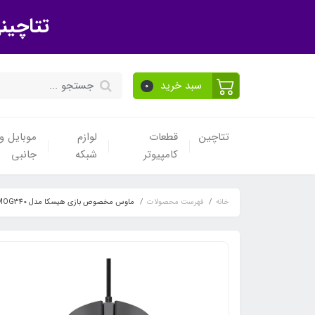
تتاچین
سبد خرید
0
تتاچین
قطعات
لوازم
موبایل و 
کامپیوتر
شبکه
جانبی
خانه
فهرست محصولات
ماوس مخصوص بازی هیسکا مدل HX-MOG340