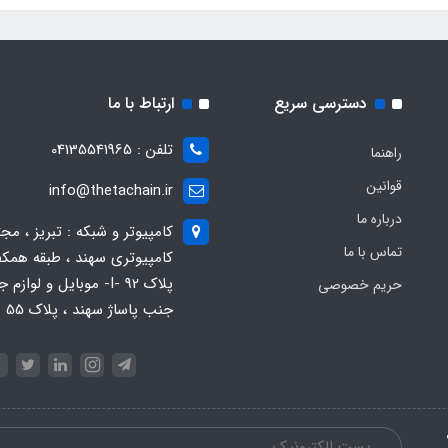
دسترسی سریع
ارتباط با ما
تلفن : 04135541965
راهنما
قوانین
info@thetachain.ir
درباره ما
کامپیوتر و شبکه : تبریز ، مج
تماس با ما
کامپیوتری سهند ، طبقه همکف
پلاک 92 -I- موبایل و لوازم
حریم خصوصی
جنب پاساژ سهند ، پلاک 55