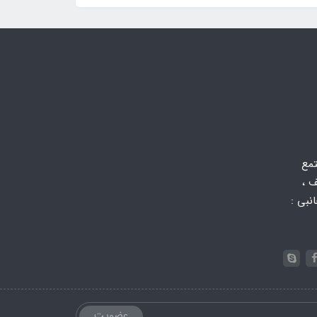
تمع
 ،
 جانبی :
عضویت