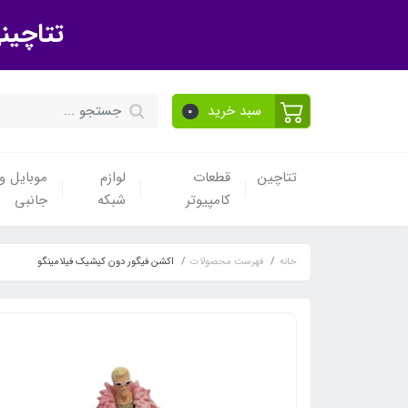
تتاچین
سبد خرید
0
تتاچین
قطعات
لوازم
موبایل و 
کامپیوتر
شبکه
جانبی
خانه
فهرست محصولات
اکشن فیگور دون کیشیک فیلامینگو