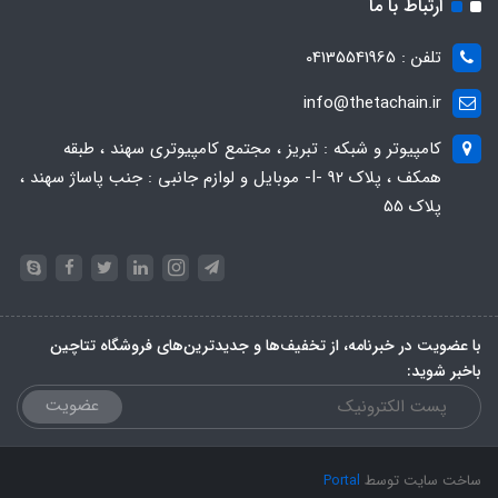
ارتباط با ما
تلفن : 04135541965
info@thetachain.ir
کامپیوتر و شبکه : تبریز ، مجتمع کامپیوتری سهند ، طبقه
همکف ، پلاک 92 -I- موبایل و لوازم جانبی : جنب پاساژ سهند ،
پلاک 55
با عضویت در خبرنامه، از تخفیف‌ها و جدیدترین‌های فروشگاه تتاچین
باخبر شوید:
عضویت
ساخت سایت توسط
Portal