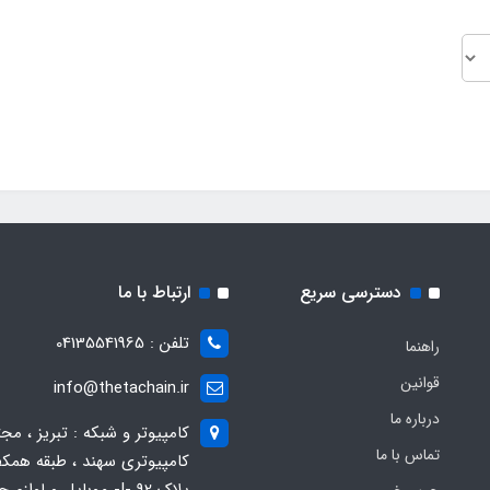
دسترسی سریع
ارتباط با ما
تلفن : 04135541965
راهنما
قوانین
info@thetachain.ir
درباره ما
کامپیوتر و شبکه : تبریز ، مج
تماس با ما
کامپیوتری سهند ، طبقه همکف
پلاک 92 -I- موبایل و لوازم