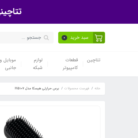
تتاچین
سبد خرید
0
تتاچین
قطعات
لوازم
موبایل و 
کامپیوتر
شبکه
جانبی
خانه
فهرست محصولات
برس حرارتی هیسکا مدل H5107