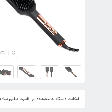
امکانات دستگاه حالت‌دهنده مو: قابلیت تنظیم دما/حداکثر دما: ۲۳۰ درجه سانتی گراد/خاموشی خودکار: پس از۶۰ دقیقه دقیقه/م