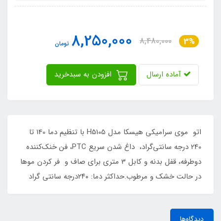
8,250,000
8,480,000
3%
تومان
آماده ارسال
افزودن به سبدخرید
اتو موی سرامیکی هیسکا مدل H5105 با تنظیم دما 140 تا
240 درجه سانتی‌گراد، داغ شدن سریع PTC، فن خنک‌کننده
دوطرفه، قفل بدنه و کابل 3 متری برای صاف و فر کردن موها
در حالت خشک و مرطوب.حداکثر دما: ۲۴۰درجه سانتی گراد
دیدگاه‌ها