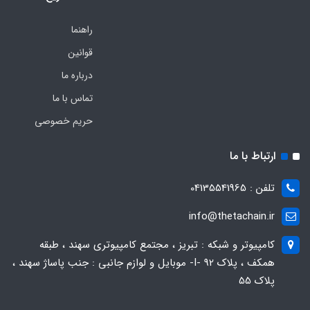
راهنما
قوانین
درباره ما
تماس با ما
حریم خصوصی
ارتباط با ما
تلفن : 04135541965
info@thetachain.ir
کامپیوتر و شبکه : تبریز ، مجتمع کامپیوتری سهند ، طبقه
همکف ، پلاک 92 -I- موبایل و لوازم جانبی : جنب پاساژ سهند ،
پلاک 55