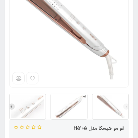
اتو مو هیسکا مدل H5105