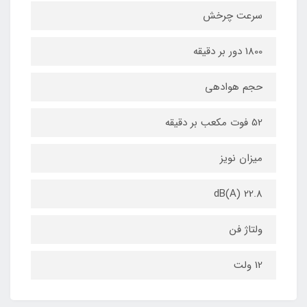
سرعت چرخش
1800 دور بر دقیقه
حجم هوادهی
52 فوت مکعب بر دقیقه
میزان نویز
22.8 dB(A)
ولتاژ فن
12 ولت