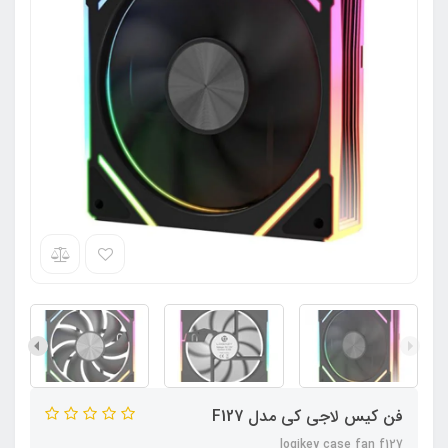
فن کیس لاجی کی مدل F127
logikey case fan f127