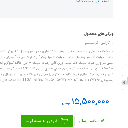
دسته :
فن و خنک کننده
ویژگی‌های محصول
گارانتی: فراسیستم
پشتیبانی Intel LGA1150/1151/1155/1156/1200/1700/2011/2011-3/2066 سوکت‌های قابل پشتیبانی AMD AM4/AM5
15,500,000
تومان
آماده ارسال
افزودن به سبدخرید