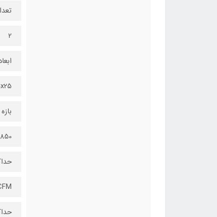
تعدا
2
ابعا
x120x25
باز
500-1850 
حداک
CFM
حداک