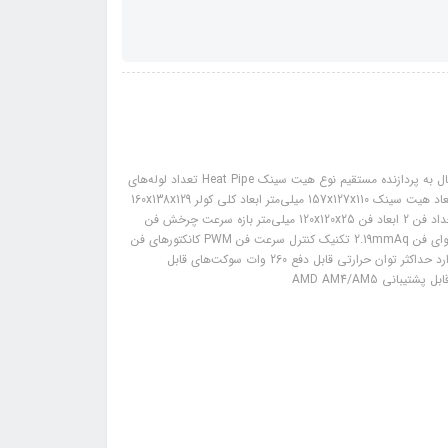
مشخصات فنی: مشخصات کلی روش خنک سازی بادی سری مدل AK روش اتصال به پردازنده مستقیم نوع هیت سینک Heat Pipe تعداد لوله‌های
انتقال حرارت 6 قطر لوله‌های انتقال حرارت 6 میلی‌متر آلیاژ هیت سینک آلومینیوم ابعاد هیت سینک 157x127x110 میلی‌متر ابعاد کلی کولر 160x138x129
میلی‌متر وزن هیت سینک ذکر نشده وزن کلی (هیت سینک + فن) 1.45 کیلوگرم تعداد فن 2 ابعاد فن 120x120x25 میلی‌متر بازه سرعت چرخش فن
500-1850 دور در دقیقه حداکثر جریان هوای عبوری از فن 68.99CFM حداکثر فشار هوای فن 2.19mmAq تکنیک کنترل سرعت فن PWM کانکتورهای فن
4 پین قابلیت جدا سازی فن‌ها دارد حداکثر نویز صوتی فن 28 دسی‌بل نورپردازی دارد حداکثر توان حرارتی قابل دفع 260 وات سوکت‌های قابل