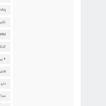
mAq
تکنی
PWM
کانک
4 پین
قابل
دارد
حداک