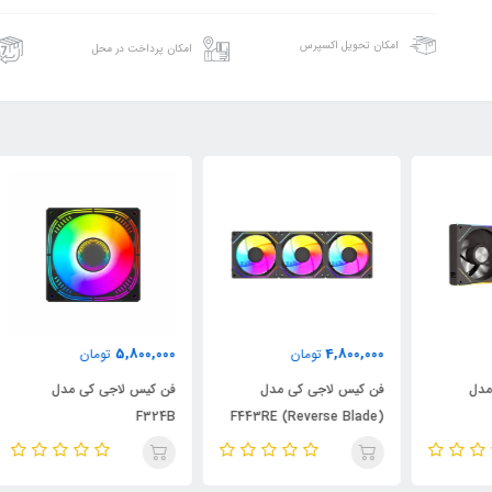
امکان تحویل اکسپرس
امکان پرداخت در محل
000
5,800,000
4,800,000
تومان
تومان
فن کیس لاجی کی مدل
فن کیس لاجی کی مدل
فن 
F324B
F443RE (Reverse Blade)