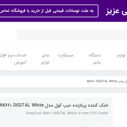
ی عزیز
به علت نوسانات قیمتی قبل از خرید با فروشگاه تماس 
لوازم
دستگاه
سیمکارت
سایر
خدمات،نرم افزار
ماینر
لوازم
آموزش
AK620 DIGIT
خنک کننده پردازنده دیپ کول مدل AK620 DIGITAL White
DeepCool AK620 DIGITAL White 120mm CPU Cooler