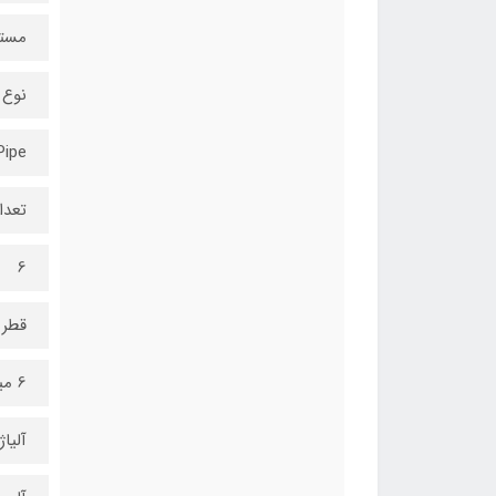
مستق
نوع
Pipe
تعدا
6
قطر 
6 میلی‌متر
آلیا