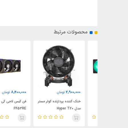
محصولات مرتبط
8,400,000
2,900,000
مان
تومان
تومان
ع پردازنده
خنک کننده پردازنده کولر مستر
فن کیس لاجی کی مدل
Prime LC 360
مدل Hyper T20
F453RE