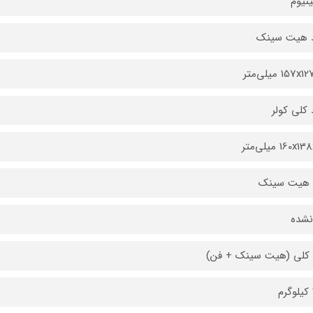
ینیوم
د هیت سینک
157x میلی‌متر
د کلی کولر
160x میلی‌متر
 هیت سینک
نشده
کلی (هیت سینک + فن)