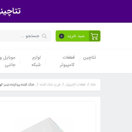
تتاچین
سبد خرید
0
تتاچین
قطعات
لوازم
موبایل و 
کامپیوتر
شبکه
جانبی
خانه
قطعات کامپیوتر
فن و خنک کننده
خنک کننده پردازنده دیپ کول مدل AL White