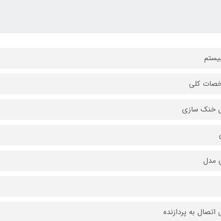
یستم
صات کلی
 خنک سازی
 مدل
اتصال به پردازنده