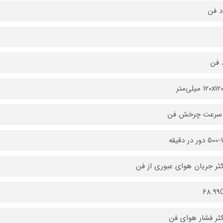
د فن
د فن
120 میلی‌متر
ه سرعت چرخش فن
دور در دقیقه
ثر جریان هوای عبوری از فن
68.99
ثر فشار هوای فن