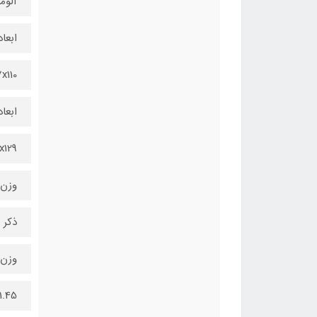
آلوم
ابعا
127x110
ابعا
138x129
وزن
ذکر 
وزن 
1.45 کیلوگرم