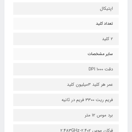
اپتیکال
تعداد کلید
2 کلید
سایر مشخصات
دقت 1000 DPI
عمر هر کلید 3میلیون کلید
فریم ریت 3300 فریم در ثانیه
برد موس 12 متر
فرکان موس 2.402-2.483GHz