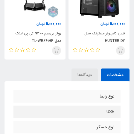
00
11,000,000
11,000,000
تومان
تومان
کیس کامپیوتر مسترتک مدل
روتر بی‌سیم N300 تی پی لینک
HUNTER D2
مدل TL-WR841HP
سایز 
مشخصات
دیدگاه‌ها
نوع رابط
USB
نوع حسگر