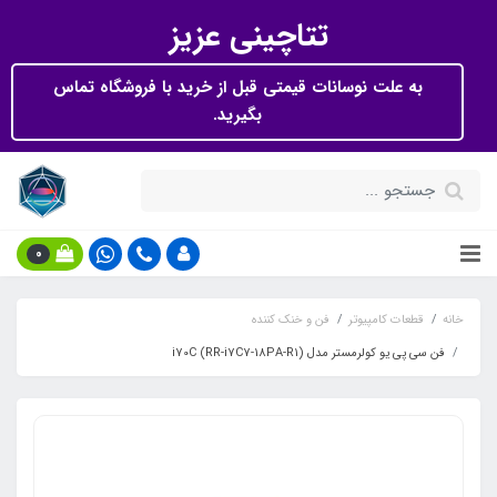
تتاچینی عزیز
به علت نوسانات قیمتی قبل از خرید با فروشگاه تماس
بگیرید.
0
خانه
قطعات کامپیوتر
فن و خنک کننده
فن سی پی یو کولرمستر مدل i70C (RR-i7C7-18PA-R1)