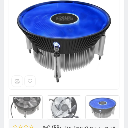
فن سی پی یو کولرمستر مدل i70C (RR-