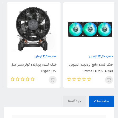
8,400,000
2,900,000
تومان
تومان
وس
خنک کننده پردازنده کولر مستر مدل
فن کیس لاجی کی مدل F453RE
Hyper T20
مشخصات
دیدگاه‌ها