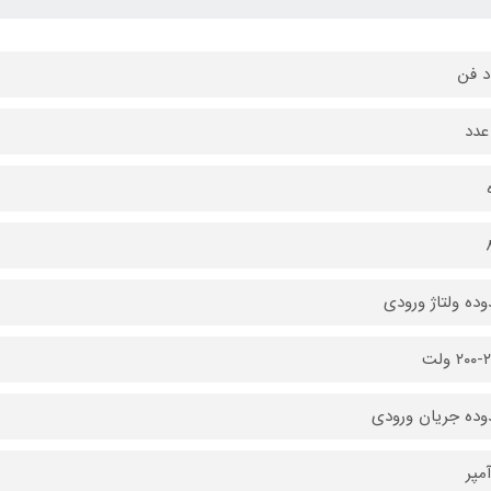
د فن
عدد
ده ولتاژ ورودی
۲۰ ولت
ده جریان ورودی