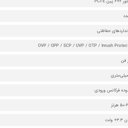
 پین PCI-E
دد
نداردهای حفاظتی
OVP / OPP / SCP / UVP / OTP / Inrush Protec
 فن
ده فرکانس ورودی
۵ هرتز
3+ ولت