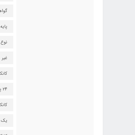
گواهین
پایه
نوع 
غیر م
کانکت
۲۴ پین
کانکتور 4+4 پی
یک 