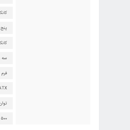
کانکتور 15
پنج 
کانکتور 4 
سه ع
فرم 
ATX
توان
۵۰۰