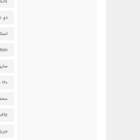
کانکتور 2+6
دو ع
استا
tion
سایز
۱۲۰ میلی‌متری
محدو
۰-۶۰Hz
جریان .3