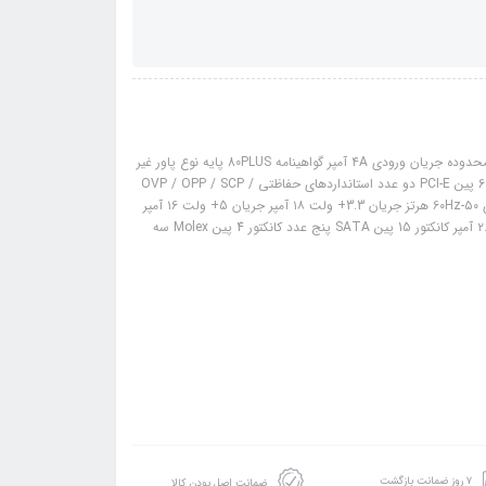
مشخصات: تعداد فن یک عدد بازده ۸۵% محدوده ولتاژ ورودی ۲۰۰-۲۴۰V ولت محدوده جریان ورودی ۴A آمپر گواهینامه 80PLUS پایه نوع پاور غیر
ماژولار کانکتور مادربرد ۲۴ پین کانکتور 4+4 پین E-ATX / ATX یک عدد کانکتور 2+6 پین PCI-E دو عدد استانداردهای حفاظتی OVP / OPP / SCP /
UVP / OTP / Inrush Protection سایز فن ۱۲۰ میلی‌متری محدوده فرکانس ورودی ۵۰-۶۰Hz هرتز جریان 3.3+ ولت ۱۸ آمپر جریان 5+ ولت ۱۶ آمپر
جریان 12+ ولت اول ۳۸ آمپر جریان 12- ولت ۰.۳ آمپر جریان 5+ ولت استندبای ۲.۵ آمپر کانکتور 15 پین SATA پنج عدد کانکتور 4 پین Molex سه
۷ روز ضمانت بازگشت
ضمانت اصل بودن کالا