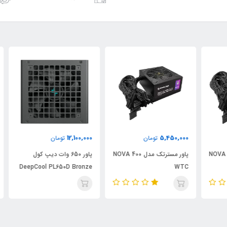
000
12,100,000
5,450,000
تومان
تومان
NOVA 
پاور مسترتک مدل NOVA 400
پاور 650 وات دیپ کول
WTC
DeepCool PL650D Bronze
وات 