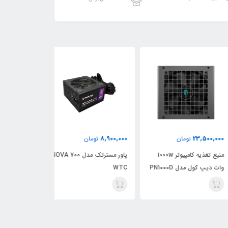
6,980,000
8,900,000
23,500,
تومان
تومان
تومان
منبع تغذیه کامپیوتر 1000w
پاور مسترتک مدل NOVA 700
دیپ کول مدل PN1000D
WTC
WTC