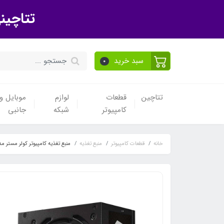
تتاچین
سبد خرید
0
تتاچین
قطعات
لوازم
موبایل و 
کامپیوتر
شبکه
جانبی
خانه
قطعات کامپیوتر
منبع تغذیه
منبع تغذیه کامپیوتر کولر مستر مدل E NEX W500