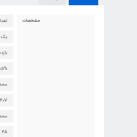
مشخصات
تعدا
یک 
بازده
۸۵%
محدو
۰-۲۴۰V
محدو
۴A آمپر