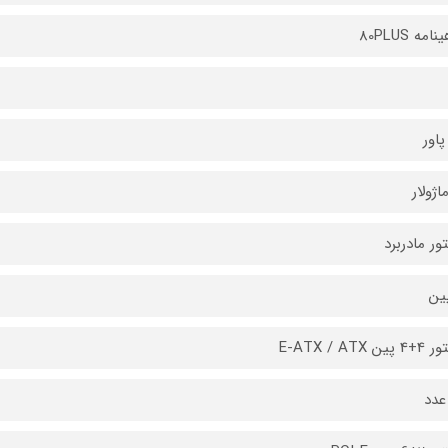
امه 80PLUS
پاور
اژولار
ور مادربرد
ن E-ATX / ATX
عدد