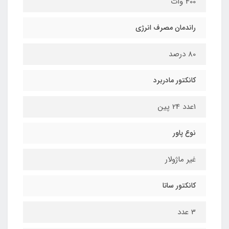
400 وات
راندمان مصرف انرژی
80 درصد
کانکتور مادربرد
1عدد 24 پین
نوع پاور
غیر ماژولار
کانکتور ساتا
3 عدد