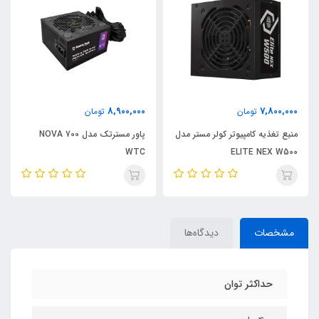
6,980,000
8,900,000
تومان
تومان
ر مستر مدل
پاور مسترتک مدل NOVA 700
پاور مسترتک مدل 600
WTC
WTC
مشخصات
دیدگاه‌ها
حداکثر توان