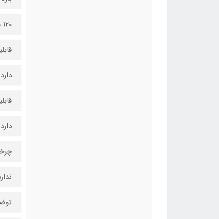
120 میلی‌متر
قابل
دارد
قابلی
دارد
چرخش 
ندارد
توض