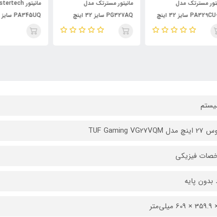
مانیتور مسترتک مدل
مانیتور Mastertech مدل
مان
PG327AQ سایز 32 اینچ
PA345UQ سایز 34 اینچ
CU-4K
یستم
 TUF Gaming VG27VQM
صات فیزیکی
د بدون پایه