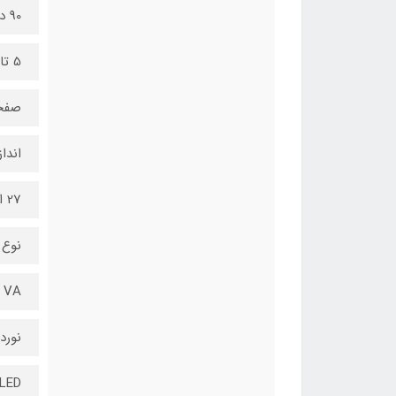
90 درجه چرخش افقی
5 تا 25 درجه چرخش عمودی
صفح
اندا
27 اینچ
نوع 
VA
نورد
LED