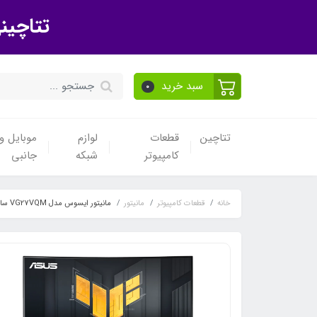
تتاچین
سبد خرید
0
تتاچین
قطعات
لوازم
موبایل و 
کامپیوتر
شبکه
جانبی
خانه
قطعات کامپیوتر
مانیتور
مانیتور ایسوس مدل VG27VQM سایز 27 اینچ