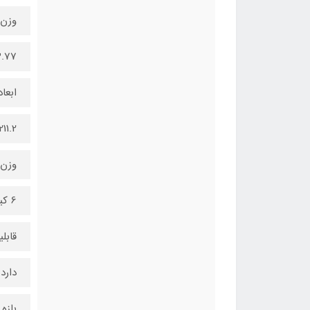
وزن 
3.77 کیلوگ
ابعاد
211.2 × 386.9 × 609 میلی‌م
وزن 
6 کیلوگرم
قابل
دارد
بازه 