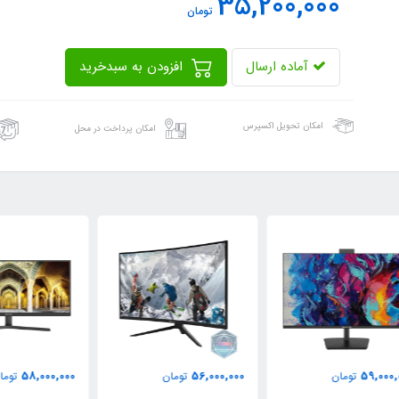
35,200,000
تومان
آماده ارسال
افزودن به سبدخرید
امکان تحویل اکسپرس
امکان پرداخت در محل
000
58,000,000
56,000,000
تومان
تومان