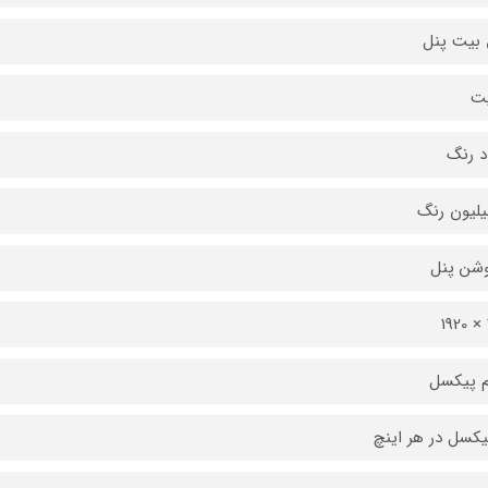
بیت پنل
د رنگ
وشن پنل
م پیکسل