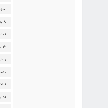
عمق 
8 بیت
تعدا
16 میلیون رنگ
رزول
1080 × 1920
تراک
81 پیکسل در هر اینچ