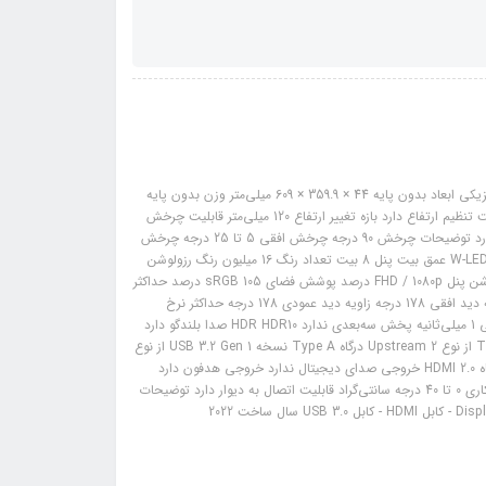
مشخصات فنی: ایسوس 27 اینچ مدل TUF Gaming VG27VQM مشخصات فیزیکی ابعاد بدون پایه 44 × 359.9 × 609 میلی‌متر وزن بدون پایه
3.77 کیلوگرم ابعاد با پایه 211.2 × 386.9 × 609 میلی‌متر وزن با پایه 6 کیلوگرم قابلیت تنظیم ارتفاع دارد بازه تغییر ارتفاع 120 میلی‌متر قابلیت چرخش
عمودی (Tilt) دارد قابلیت چرخش افقی (Swivel) دارد چرخش دورانی (Pivot) ندارد توضیحات چرخش 90 درجه چرخش افقی 5 تا 25 درجه چرخش
عمودی صفحه‌نمایش اندازه صفحه‌نمایش 27 اینچ نوع پنل VA نوردهی پس‌زمینه W-LED عمق بیت پنل 8 بیت تعداد رنگ 16 میلیون رنگ رزولوشن
پنل 1080 × 1920 تراکم پیکسل 81 پیکسل در هر اینچ نسبت تصویر 16:9 اندازه رزولوشن پنل FHD / 1080p درصد پوشش فضای sRGB 105 درصد حداکثر
روشنایی 350 نیت کنتراست استاتیک 3000 : 1 کنتراست دینامیک 100000000 : 1 زاویه دید افقی 178 درجه زاویه دید عمودی 178 درجه حداکثر نرخ
نوسازی تصویر 240 هرتز حداقل نرخ نوسازی تصویر 48 هرتز حداقل زمان پاسخ‌گویی 1 میلی‌ثانیه پخش سه‌بعدی ندارد HDR HDR10 صدا بلندگو دارد
توضیحات بلندگو 2 بلندگو 2 وات درگاه‌های ارتباطی تعداد درگاه USB 1 درگاه Type B از نوع Upstream 2 درگاه Type A نسخه USB 3.2 Gen 1 از نوع
Downstrea... درگاه DisplayPort 1 درگاه DisplayPort 1.2 تعداد درگاه HDMI 1 درگاه HDMI 2.0 خروجی صدای دیجیتال ندارد خروجی هدفون دارد
ورودی 3.5 میلی‌متری ندارد سایر مصرف برق در حالت آماده به کار 0.5 وات دمای کاری 0 تا 40 درجه سانتی‌‌گراد قابلیت اتصال به دیوار دارد توضیحات