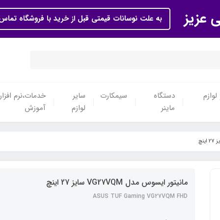
ی عزیز
به علت نوسانات قیمتی قبل از خرید با فروشگاه تماس 
لوازم
دستگاه
سیمکارت
سایر
خدمات،نرم افزار
ماینر
لوازم
آموزش
مانیتور ایسوس مدل VG27VQM سایز 27 اینچ
ASUS TUF Gaming VG27VQM FHD