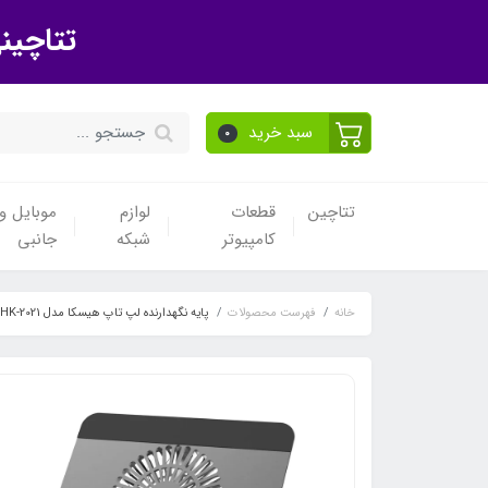
تتاچین
سبد خرید
0
تتاچین
قطعات
لوازم
موبایل و 
کامپیوتر
شبکه
جانبی
خانه
فهرست محصولات
پایه نگهدارنده لپ تاپ هیسکا مدل HK-2021