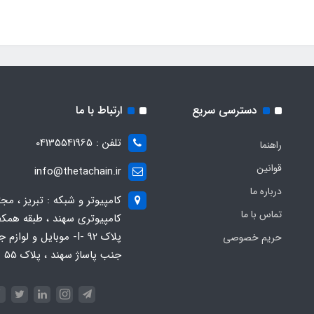
دسترسی سریع
ارتباط با ما
تلفن : 04135541965
راهنما
قوانین
info@thetachain.ir
درباره ما
کامپیوتر و شبکه : تبریز ، مج
تماس با ما
کامپیوتری سهند ، طبقه همکف
پلاک 92 -I- موبایل و لوازم
حریم خصوصی
جنب پاساژ سهند ، پلاک 55