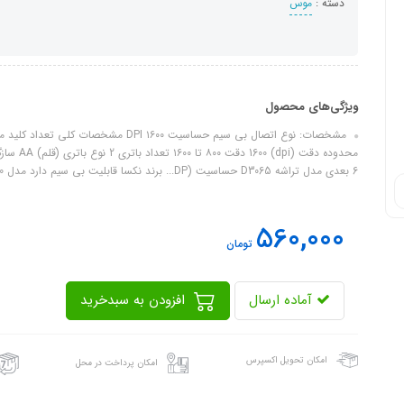
دسته :
موس
ویژگی‌های محصول
محدوده دق
6 بعدی مدل تراشه D3065 حساسیت (DP... برند نکسا قابلیت بی سیم دارد مدل M50 نوع ماوس رنگ مشکی
560,000
تومان
آماده ارسال
افزودن به سبدخرید
امکان تحویل اکسپرس
امکان پرداخت در محل