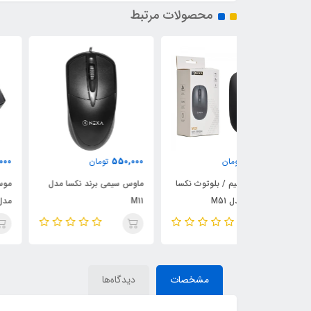
محصولات مرتبط
610,000
550,000
ن
تومان
تومان
 بلوتوث نکسا
ماوس سیمی برند نکسا مدل
M11
مدل M12
مشخصات
دیدگاه‌ها