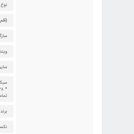
نوع 
(قلم) 
سازگ
ویند
سایر
تمام
برند
نکسا