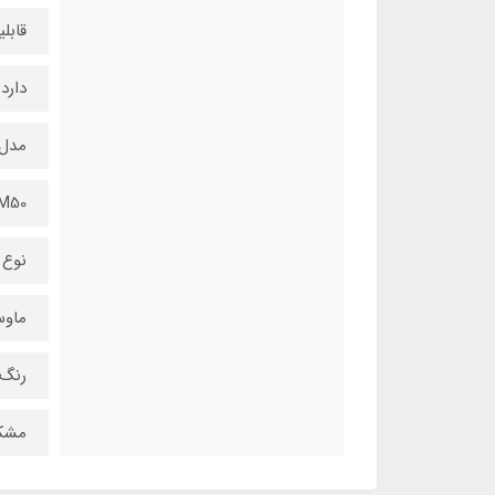
قابل
دارد
مدل
M50
نوع
ماو
رنگ
مشک