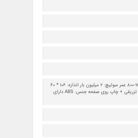
سبک: ماوس بی سیم 6 بعدی مدل تراشه D3065 حساسیت (DPI):800-1200-1600 DPI عمر سوئیچ: 2 میلیون بار اندازه: 106 * 60
* 38 میلی متر ولتاژ کاری: 5 ولت باتری: 2 عدد باتری قلمی فرآیند: قالب گیری تزریقی + چاپ روی صفحه جنس: ABS دارای