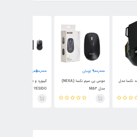
1,600,000
2,050,000
900,
تومان
تومان
تومان
موس بی سیم نکسا (NEXA)
کیبورد و ماوس سیمی
M53
YESIDO مدل KB18
MO145