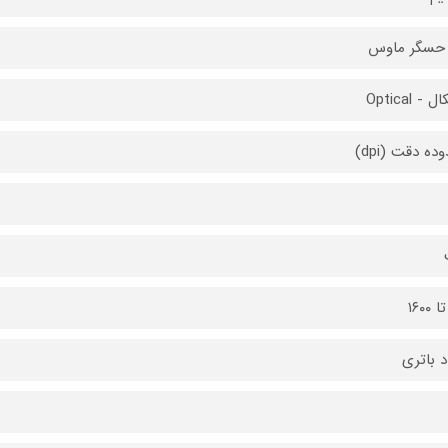
 حسگر ماوس
 - Optical
ه دقت (dpi)
د باتری