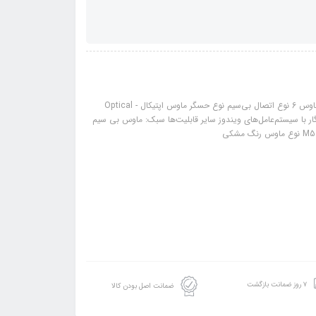
مشخصات: نوع اتصال بی سیم حساسیت ۱۶۰۰ DPI مشخصات کلی تعداد کلید ماوس 6 نوع اتصال بی‌سیم نوع حسگر ماوس اپتیکال - Optical
ت (dpi) 1600 دقت ۸۰۰ تا ۱۶۰۰ تعداد باتری 2 نوع باتری (قلم) AA سازگار با سیستم‌عامل‌های ویندوز سایر قابلیت‌ها سبک: ماوس بی سیم
۷ روز ضمانت بازگشت
ضمانت اصل بودن کالا