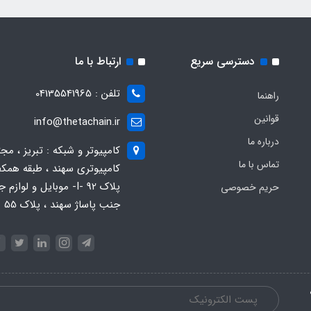
دسترسی سریع
ارتباط با ما
تلفن : 04135541965
راهنما
قوانین
info@thetachain.ir
درباره ما
کامپیوتر و شبکه : تبریز ، مج
تماس با ما
کامپیوتری سهند ، طبقه همکف
پلاک 92 -I- موبایل و لوازم
حریم خصوصی
جنب پاساژ سهند ، پلاک 55