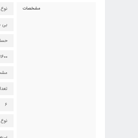
مشخصات
نوع 
بی 
حسا
۱۶۰۰ DPI
مشخ
تعدا
6
نوع 
بی‌س