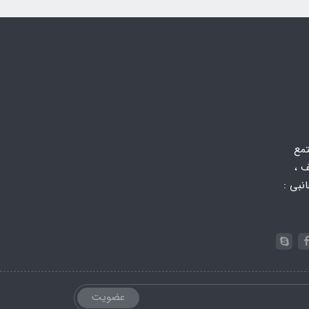
تمع
 ،
 جانبی :
عضویت