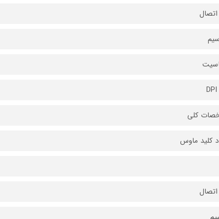
اتصال
سیم
سیت
صات کلی
د کلید ماوس
اتصال
یم