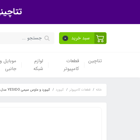
تتاچین
سبد خرید
0
تتاچین
قطعات
لوازم
موبایل و 
کامپیوتر
شبکه
جانبی
خانه
قطعات کامپیوتر
کیبورد
کیبورد و ماوس سیمی YESIDO مدل KB18