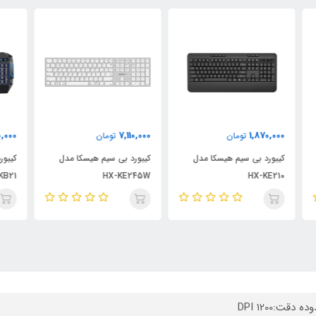
000
2,480,000
7,110,000
تومان
تومان
کیبورد بی سیم هیسکا مدل
کیبورد گیمینگ YESIDO مدل
کیبورد W
KB21
HX-KE245W
 دقت:1200 DPI