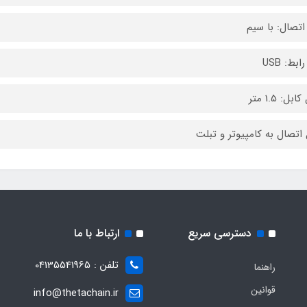
اتصال: با سیم
ابط: USB
بل: 1.5 متر
 اتصال به کامپیوتر و تبلت
دسترسی سریع
ارتباط با ما
تلفن : 04135541965
راهنما
قوانین
info@thetachain.ir