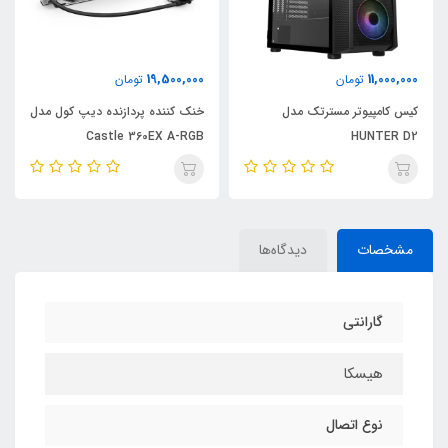
16,200,000
19,500,000
تومان
تومان
مدل
خنک کننده پردازنده دیپ کول مدل
خنک کننده مایع پردازنده د
Castle 360EX A-RGB
کول LE720 360mm ARGB
WHdeepcool 360ex wh
مشخصات
دیدگاه‌ها
گارانتی
هیسکا
نوع اتصال