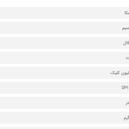
کا
سیم
کال