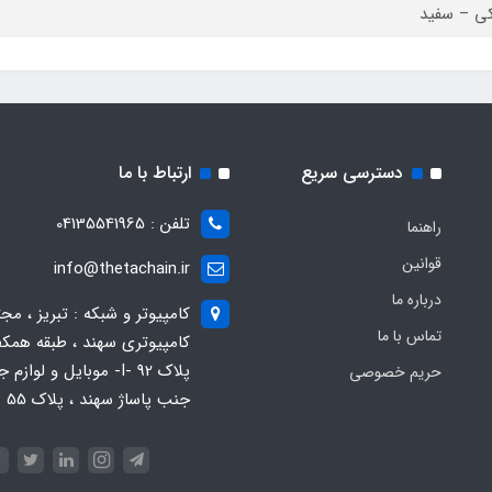
ی – سفید
دسترسی سریع
ارتباط با ما
تلفن : 04135541965
راهنما
قوانین
info@thetachain.ir
درباره ما
کامپیوتر و شبکه : تبریز ، مج
تماس با ما
کامپیوتری سهند ، طبقه همکف
پلاک 92 -I- موبایل و لوازم
حریم خصوصی
جنب پاساژ سهند ، پلاک 55