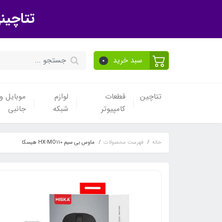
تتاچین
سبد خرید
0
تتاچین
قطعات
لوازم
موبایل و 
کامپیوتر
شبکه
جانبی
خانه
فهرست محصولات
ماوس بی سیم HX-MO110 هیسکا