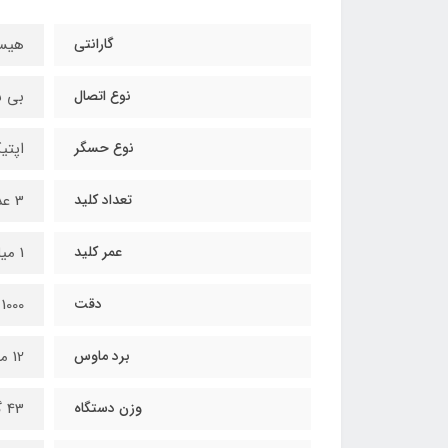
گارانتی
هیس
نوع اتصال
بی 
نوع حسگر
اپتی
تعداد کلید
3 عدد
عمر کلید
1 میلیون کلیک
دقت
1000 DPI
برد ماوس
12 متر
وزن دستگاه
43 گرم