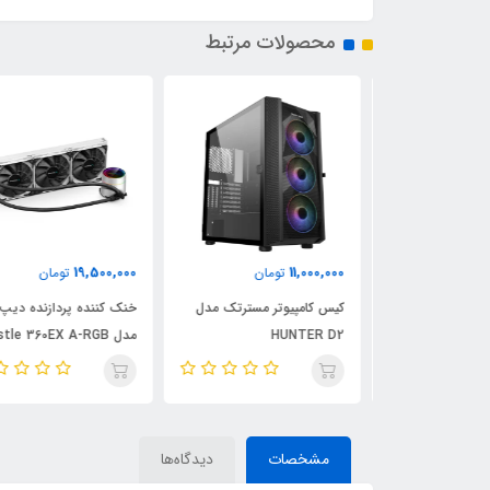
محصولات مرتبط
19,500,000
11,000,000
ان
تومان
تومان
 مسترتک مدل
کیس کامپیوتر مسترتک مدل
خنک کننده پردازنده دیپ ک
RAPTO
HUNTER D2
مدل astle 360EX A-RGB
WHdeepcool 360ex wh
مشخصات
دیدگاه‌ها