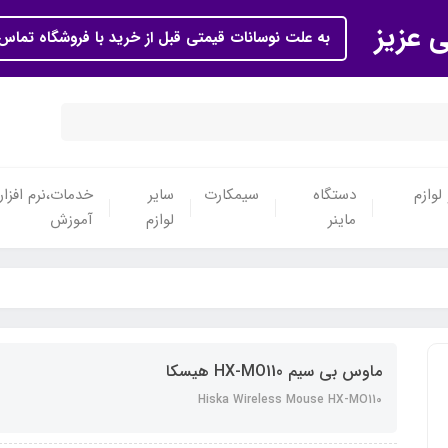
ی عزیز
به علت نوسانات قیمتی قبل از خرید با فروشگاه تماس 
لوازم
دستگاه
سیمکارت
سایر
خدمات،نرم افزار
ماینر
لوازم
آموزش
ماوس بی سیم HX-MO110 هیسکا
Hiska Wireless Mouse HX-MO110