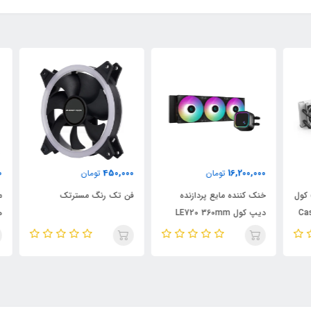
000
450,000
16,200,000
تومان
تومان
ول
خنک کننده مایع پردازنده
فن تک رنگ مسترتک
C
دیپ کول LE720 360mm
هیس
ARGB