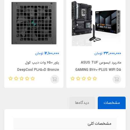
12,100,000
33,000,000
تومان
تومان
مادربرد ایسوس ASUS TUF
پاور 650 وات دیپ کول
DeepCool PL650D Bronze
GAMING B760-PLUS WIFI D5
مشخصات
دیدگاه‌ها
مشخصات کلی