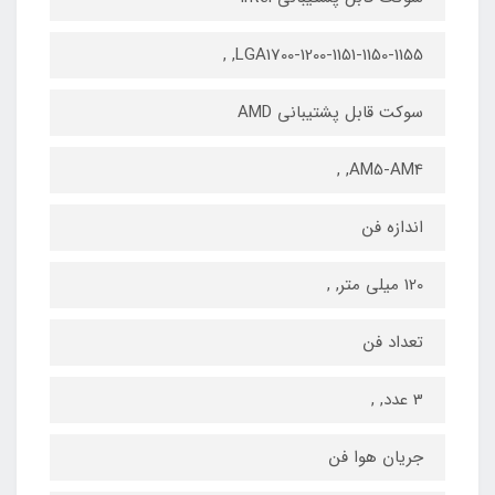
LGA1700-1200-1151-1150-1155, ,
سوکت قابل پشتیبانی AMD
AM5-AM4, ,
اندازه فن
120 میلی متر, ,
تعداد فن
3 عدد, ,
جریان هوا فن