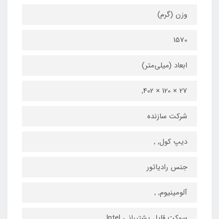
وزن (گرم)
1570
ابعاد (میلی‌متر)
27 × 120 × 402,
شرکت سازنده
دیپ کول, ,
جنس رادیاتور
آلومینیوم, ,
سوکت قابل پشتیبانی Intel