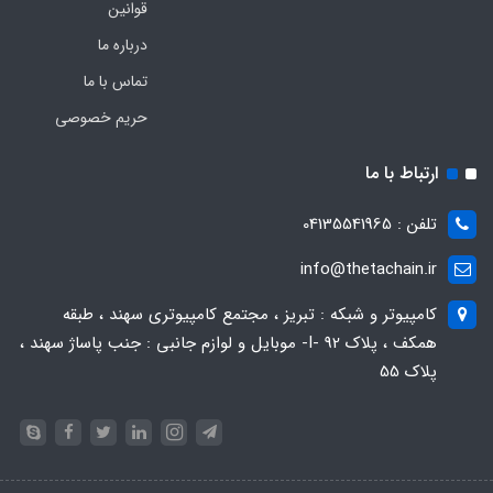
قوانین
درباره ما
تماس با ما
حریم خصوصی
ارتباط با ما
تلفن : 04135541965
info@thetachain.ir
کامپیوتر و شبکه : تبریز ، مجتمع کامپیوتری سهند ، طبقه
همکف ، پلاک 92 -I- موبایل و لوازم جانبی : جنب پاساژ سهند ،
پلاک 55