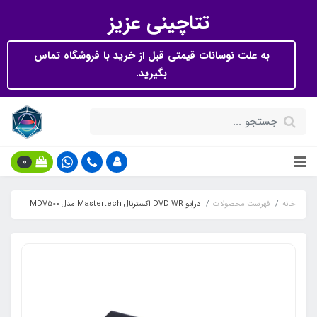
تتاچینی عزیز
به علت نوسانات قیمتی قبل از خرید با فروشگاه تماس
بگیرید.
0
خانه
فهرست محصولات
درایو DVD WR اکسترنال Mastertech مدل MDV500