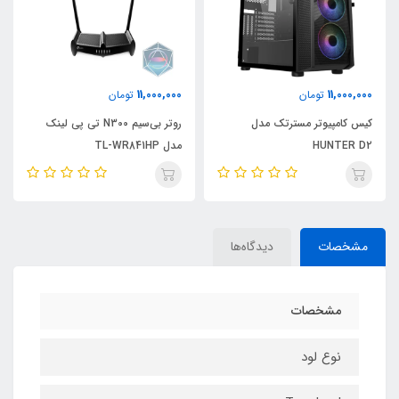
56,000,000
11,000,000
تومان
تومان
روتر بی‌سیم N300 تی پی لینک
مانیتور مسترتک مدل 27AQ
مدل TL-WR841HP
سایز 32 اینچ
مشخصات
دیدگاه‌ها
مشخصات
نوع لود