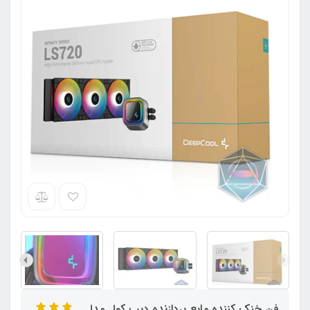
فن خنک کننده مایع پردازنده دیپ کول مدل