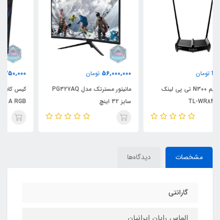
7,250,000
56,000,000
تومان
تومان
مانیتور مسترتک مدل PG327AQ
کیس کامپیوتر مستر تک مدل
سایز 32 اینچ
APACHI A RGB
مشخصات
دیدگاه‌ها
گارانتی
الماس رایان ایرانیان