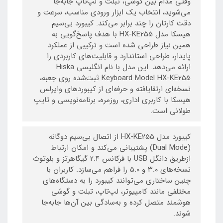
وقتی مدام بین گوشی، تبلت و لپ‌تاپ جابه‌جا
می‌شوید، انتخاب یک ابزار ورودی مناسب، سرعت و
دقت کارتان را چند برابر می‌کند. کیبورد بی‌سیم
هیسکا مدل HX-KE255 با هدف پاسخ‌گویی به
همین نیاز طراحی شده است و ترکیبی از عملکرد
پایدار، طراحی استاندارد و قابلیت‌های کاربردی را
ارائه می‌دهد. این مدل با نام انگلیسی Hiska
Keyboard Model HX-KE255 ثبت‌شده روی جعبه،
نسخه‌ای ارتقایافته و حرفه‌ای از کیبوردهای وایرلس
هیسکا با کاربری اداری، روزمره، برنامه‌نویسی و تایپ
طولانی است.
کیبورد مدل HX-KE255 از اتصال بی‌سیم دوگانه
(Dual Mode) پشتیبانی می‌کند و امکان ارتباط
ازطریق دانگل USB با فرکانس ۲.۴ گیگاهرتز و بلوتوث
نسخه‌های ۳.۰ و ۵.۰ را فراهم می‌سازد. کاربران با
چنین ساختاری می‌توانند کیبورد را به دستگاه‌های
مختلفی مانند کامپیوتر، لپ‌تاپ، تبلت و گوشی
هوشمند متصل کرده و به‌سادگی بین آن‌ها جابه‌جا
شوند.