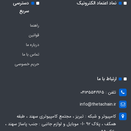
نماد اعتماد الکترونیک
دسترسی
سریع
راهنما
قوانین
درباره ما
تماس با ما
حریم خصوصی
ارتباط با ما
تلفن : 04135541965
info@thetachain.ir
کامپیوتر و شبکه : تبریز ، مجتمع کامپیوتری سهند ، طبقه
همکف ، پلاک 92 -I- موبایل و لوازم جانبی : جنب پاساژ سهند ،