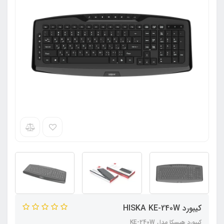
کیبورد HISKA KE-240W
کیبورد هیسکا مدل KE-240W