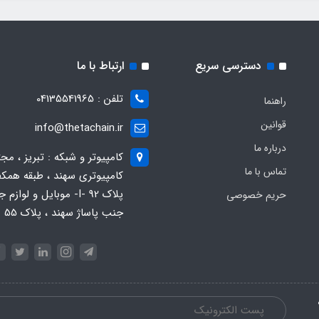
دسترسی سریع
ارتباط با ما
تلفن : 04135541965
راهنما
قوانین
info@thetachain.ir
درباره ما
کامپیوتر و شبکه : تبریز ، مج
تماس با ما
کامپیوتری سهند ، طبقه همکف
پلاک 92 -I- موبایل و لوازم
حریم خصوصی
جنب پاساژ سهند ، پلاک 55