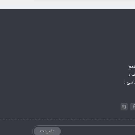
تمع
 ،
 جانبی :
عضویت