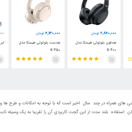
2,690,000
4,130,000
تومان
2,000,000
تومان
 مدل
هدست بلوتوثی هیسکا مدل
ایرپاد Airpod FX-559 هیسکا
K-450
گوشی های همراه در چند سال اخیر است که با توجه به امکانات و طرح ها
ن استفاده بلند مدت از این گجت کاربردی آن را تقریبا به یک وسیله ثابت