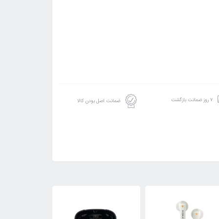
۷ روز ضمانت بازگشت
ضمانت اصل بودن کالا
14٪
9٪