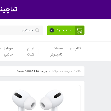
تتاچین
سبد خرید
0
تتاچین
قطعات
لوازم
موبایل و 
کامپیوتر
شبکه
جانبی
خانه
فهرست محصولات
ایرپاد Airpod Pro 1 هیسکا