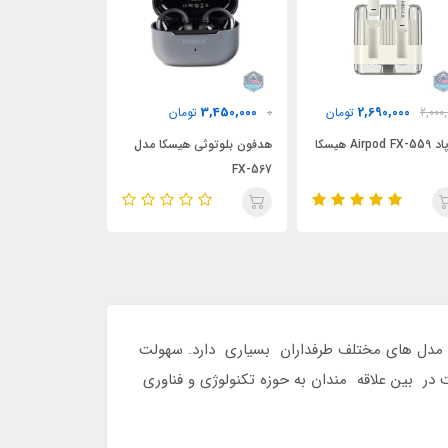
0
3,390,000
3,450,000
0
تومان
3,690,000
تومان
3,190,000
هدفون بلوتوثی هیسکا مدل
ایرپاد Airpod Pro 2 هیسکا
ایرپاد Airpod Pro 1 هیسکا
FX-567
 و مدل های مختلف طرفداران بسیاری دارد. سهولت
 در بین علاقه مندان به حوزه تکنولوژی و فناوری