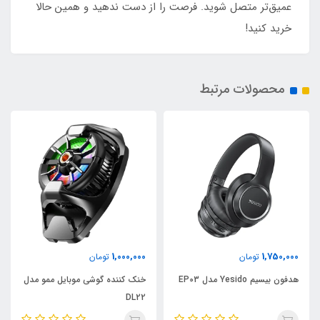
عمیق‌تر متصل شوید. فرصت را از دست ندهید و همین حالا
خرید کنید!
محصولات مرتبط
1,000,000
1,750,000
تومان
تومان
هدفون بیسیم Yesido مدل EP03
خنک کننده گوشی موبایل ممو مدل
DL22