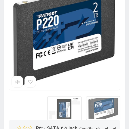
اس اس دی پاتریوت P220 SATA 2.5 Inch