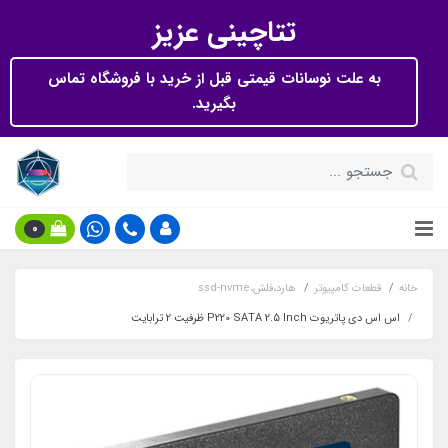
تتاچینی عزیز
به علت نوسانات قیمتی قبل از خرید با فروشگاه تماس
بگیرید.
0
خانه
قطعات کامپیوتر
هارد،فلش،ssd-nvme
اس اس دی پاتریوت P220 SATA 2.5 Inch ظرفیت 2 ترابایت