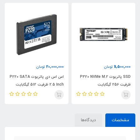
21,000,000
20,000,000
تومان
تومان
P320 NV
اس اس دی پاتریوت P220 SATA
2.5 Inch ظرفیت 512 گیگابایت
ترابایت مدل HD770G
مشخصات
دیدگاه‌ها