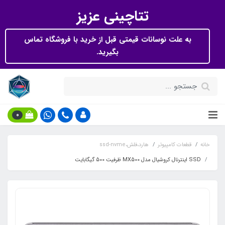
تتاچینی عزیز
به علت نوسانات قیمتی قبل از خرید با فروشگاه تماس
بگیرید.
0
خانه
قطعات کامپیوتر
هارد،فلش،ssd-nvme
SSD اینترنال کروشیال مدل MX500 ظرفیت 500 گیگابایت