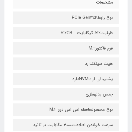
مشخصات
نوع رابطPCIe Gen3x4
ظرفیت512 گیگابایت - 512GB
فرم فاکتورM.2
هیت سینکندارد
پشتیبانی از NVMeدارد
جنس بدنهفلزی
نوع محصولحافظه اس اس دی M.2
سرعت خواندن اطلاعات3000 مگابایت بر ثانیه