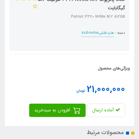
گیگابایت
Patriot P320 NVMe M.2 512GB
دسته :
هارد،فلش،ssd-nvme
ویژگی‌های محصول
21,000,000
تومان
آماده ارسال
افزودن به سبدخرید
محصولات مرتبط