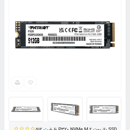
SSD پاتریوت P320 NVMe M.2 ظرفیت 512