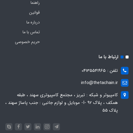
راهنما
قوانین
درباره ما
تماس با ما
حریم خصوصی
ارتباط با ما
تلفن : 04135541965
info@thetachain.ir
کامپیوتر و شبکه : تبریز ، مجتمع کامپیوتری سهند ، طبقه
همکف ، پلاک 92 -I- موبایل و لوازم جانبی : جنب پاساژ سهند ،
پلاک 55