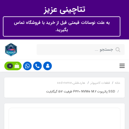
تتاچینی عزیز
به علت نوسانات قیمتی قبل از خرید با فروشگاه تماس
بگیرید.
0
خانه
قطعات کامپیوتر
هارد،فلش،ssd-nvme
SSD پاتریوت P320 NVMe M.2 ظرفیت 512 گیگابایت