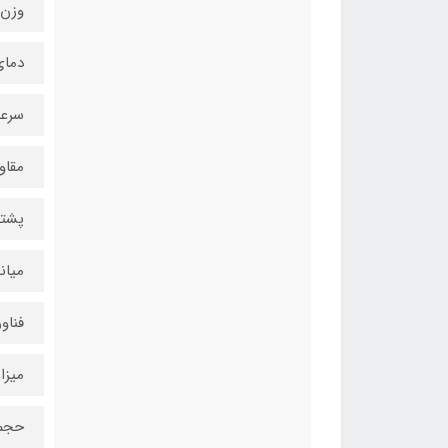
وزن40 گرم
دمای عملیات
سرعت خو
مقاو
پشتیبان
میانگین
فناوری .R.T
میزان 
حجم قاب