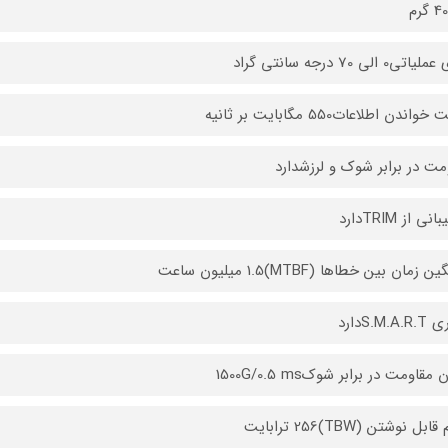
ی0 الی 70 درجه سانتی گراد
اندن اطلاعات550 مگابایت بر ثانیه
مت در برابر شوک و لرزشدارد
ی از TRIMدارد
 زمان بین خطاها (MTBF)1.5 میلیون ساعت
S.M.Aدارد
مقاومت در برابر شوک1500G/0.5 ms
ل نوشتن (TBW)256 ترابایت