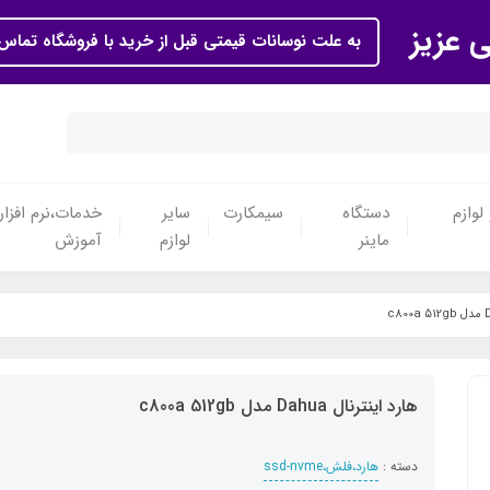
ی عزیز
به علت نوسانات قیمتی قبل از خرید با فروشگاه تماس 
لوازم
دستگاه
سیمکارت
سایر
خدمات،نرم افزار
ماینر
لوازم
آموزش
هارد اینترنال Dahua مدل c800a 512gb
دسته :
هارد،فلش،ssd-nvme