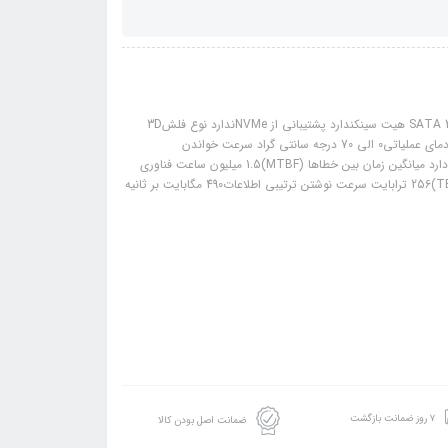
مشخصات: ظرفیت512 گیگابایت - 512GB فرم فاکتور2.5 اینچ نوع رابطSATA 3.0 6Gb/s هیت سینکندارد پشتیبانی از NVMeندارد نوع فلش3D
TLC نوع محصولاس اس دی 2.5 اینچ ابعاد100.2x69.90x7.00 میلی متر وزن40 گرم دمای عملیاتی0 الی 70 درجه سانتی گراد سرعت خواندن
اطلاعات550 مگابایت بر ثانیه مقاومت در برابر شوک و لرزشدارد پشتیبانی از TRIMدارد میانگین زمان بین خطاها (MTBF)1.5 میلیون ساعت فناوری
S.M.A.R.Tدارد میزان مقاومت در برابر شوک1500G/0.5 ms حجم قابل نوشتن (TBW)256 ترابایت سرعت نوشتن ترتیبی اطلاعات490 مگابایت بر ثانیه
۷ روز ضمانت بازگشت
ضمانت اصل بودن کالا