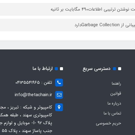
وشتن ترتیبی اطلاعات490 مگابایت بر ثانیه
 Garbage Collectionدارد
دسترسی سریع
ارتباط با ما
تلفن : 04135541965
راهنما
قوانین
info@thetachain.ir
درباره ما
کامپیوتر و شبکه : تبریز ، مج
تماس با ما
کامپیوتری سهند ، طبقه همکف
پلاک 92 -I- موبایل و لوازم
حریم خصوصی
جنب پاساژ سهند ، پلاک 55