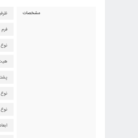
مشخصات
ظرفیت512 گیگاب
فرم فاکت
نوع رابط/s
هیت 
پشتیبان
نوع فل
نوع م
ابعاد100.2x69.90x7.00 میلی 