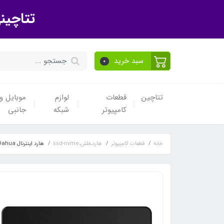
تتاچین
سبد خرید
0
تتاچین
قطعات
لوازم
موبایل و 
کامپیوتر
شبکه
جانبی
خانه
قطعات کامپیوتر
هارد،فلش،ssd-nvme
هارد اینترنال Dahua مدل c800a 512gb