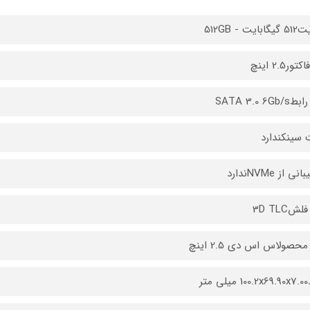
ایت - 512GB
ور2.5 اینچ
SATA 3.0 6Gb
سینکندارد
ی از NVMeندارد
ش3D TLC
حصولاس اس دی 2.5 اینچ
متر