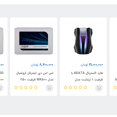
٪
000
10,200,000
8,700,000
تومان
تومان
00
اس اس دی اینترنال کروشیال
SSD اینترنال کروشیال مدل
هار
مدل MX500 ظرفیت 250
MX500 ظرفیت 500 گیگابایت
0 Pro
گیگابایت