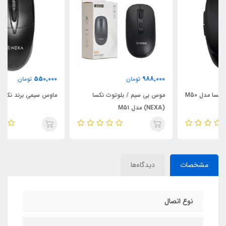
550,000
988,000
تومان
تومان
موس بی سیم / بلوتوث نکسا
ماوس سیمی برند نکسا مدل M11
(NEXA) مدل M51
مشخصات
دیدگاه‌ها
نوع اتصال