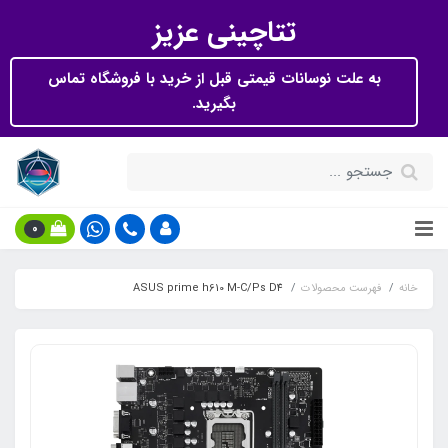
تتاچینی عزیز
به علت نوسانات قیمتی قبل از خرید با فروشگاه تماس
بگیرید.
0
خانه
فهرست محصولات
ASUS prime h610 M-C/Ps D4