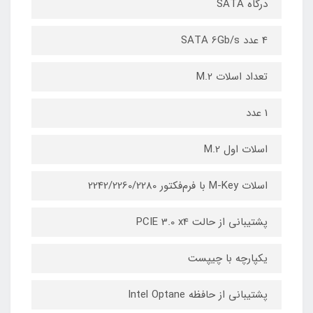
درگاه SATA
4 عدد SATA 6Gb/s
تعداد اسلات M.2
1 عدد
اسلات اول M.2
اسلات M-Key با فرم‌فکتور 2242/2260/2280
پشتیبانی از حالت PCIE 3.0 x4
یکپارچه با چیپست
پشتیبانی از حافظه Intel Optane