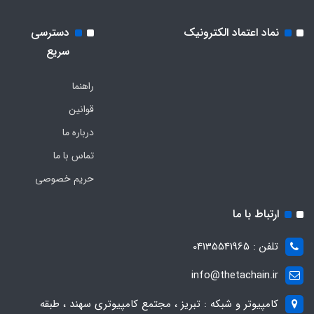
نماد اعتماد الکترونیک
دسترسی
سریع
راهنما
قوانین
درباره ما
تماس با ما
حریم خصوصی
ارتباط با ما
تلفن : 04135541965
info@thetachain.ir
کامپیوتر و شبکه : تبریز ، مجتمع کامپیوتری سهند ، طبقه