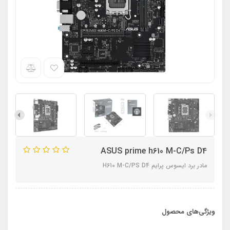
ASUS prime h610 M-C/Ps D4
مادر برد ایسوس پرایم H610 M-C/PS D4
ویژگی‌های محصول