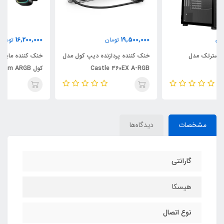
16,200,000
19,500,000
تومان
تومان
خنک کننده پردازنده دیپ کول مدل
خنک کننده مایع پردازنده دیپ
Castle 360EX A-RGB
کول LE720 360mm ARGB
WHdeepcool 360ex wh
مشخصات
دیدگاه‌ها
گارانتی
هیسکا
نوع اتصال