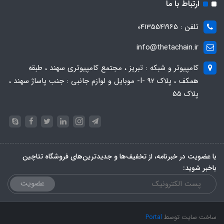
ارتباط با ما
تلفن : 04135541965
info@thetachain.ir
کامپیوتر و شبکه : تبریز ، مجتمع کامپیوتری سهند ، طبقه
همکف ، پلاک 92 -I- موبایل و لوازم جانبی : جنب پاساژ سهند ،
پلاک 55
با عضویت در خبرنامه، از تخفیف‌ها و جدیدترین‌های فروشگاه تتاچین
باخبر شوید:
عضویت
ساخت سایت توسط
Portal